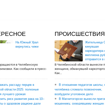
ЕРЕСНОЕ
ПРОИСШЕСТВИЯ
На Южный Урал
Жительница О
вернулись чижи
кинувшая
наркодилера 
миллиона руб
отправится в
вращаются в Челябинскую
В Челябинской области вынесли 
 зимовки. Как сообщили в пресс-
женщине, обманувшей наркоторго
Как...
сажать рассаду перцев в
В отношении педагогов школы, 
ой области-2025: полезные
челябинка сломала позвоночник,
я лучшего урожая
возбудили уголовное дело
зить риск развития рака на 10–
В Магнитогорске вынесли приго
ты о здоровом рационе дали
мошеннику, охмурявшему женщин 