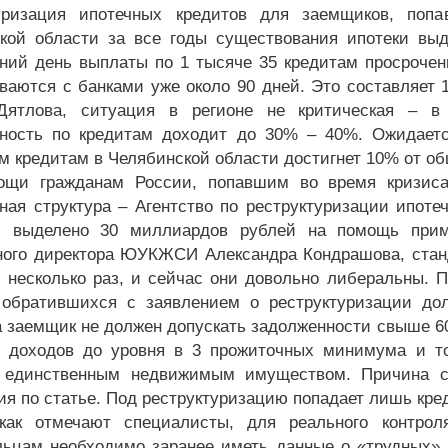
туризация ипотечных кредитов для заемщиков, по
кой области за все годы существования ипотеки выд
ний день выплаты по 1 тысяче 35 кредитам просрочен
ваются с банками уже около 90 дней. Это составляет 
Дятлова, ситуация в регионе не критическая – в 
ность по кредитам доходит до 30% – 40%. Ожидается
м кредитам в Челябинской области достигнет 10% от об
ощи гражданам России, попавшим во время кризиса
ная структура – Агентство по реструктуризации ипоте
и выделено 30 миллиардов рублей на помощь прим
ного директора ЮУКЖСИ Александра Кондрашова, стан
 несколько раз, и сейчас они довольно либеральны. 
 обратившихся с заявлением о реструктуризации дол
а заемщик не должен допускать задолженности свыше 60
 доходов до уровня в 3 прожиточных минимума и тот
я единственным недвижимым имуществом. Причина с
ия по статье. Под реструктуризацию попадает лишь кред
 как отмечают специалисты, для реального контро
ьцам необходимо заранее иметь данные о «трудных» 