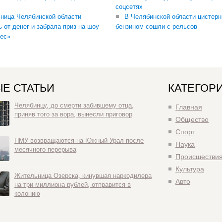
соцсетях
ница Челябинской области
В Челябинской области цистерн
ь от денег и забрала приз на шоу
бензином сошли с рельсов
ес»
Е СТАТЬИ
КАТЕГОР
Челябинцу, до смерти забившему отца,
Главная
приняв того за вора, вынесли приговор
Общество
Спорт
НМУ возвращаются на Южный Урал после
Наука
месячного перерыва
Происшестви
Культура
Жительница Озерска, кинувшая наркодилера
Авто
на три миллиона рублей, отправится в
колонию