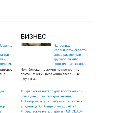
БИЗНЕС
зерска,
На границе
Челябинской области
на три
снова развернули
лей,
крупную партию
 колонию
нелегальных казанов
приговор
Челябинская таможня не пропустила
вца.
почти 3 тысячи незаконно ввезенных
чугунных...
где
Уральские металлурги восстановили
почти две сотни гектаров земель
Генпрокуратура требует у семьи экс-
вор
владельца ЮГК еще 5 млрд рублей
в
Уральские металлурги и «АВТОВАЗ»