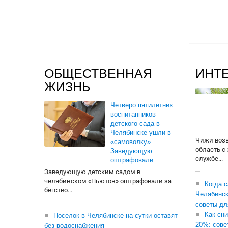
ОБЩЕСТВЕННАЯ
ИНТ
ЖИЗНЬ
Четверо пятилетних
воспитанников
детского сада в
Челябинске ушли в
Чижи воз
«самоволку».
область с
Заведующую
службе...
оштрафовали
Заведующую детским садом в
челябинском «Ньютон» оштрафовали за
Когда 
бегство...
Челябинск
советы дл
Как сни
Поселок в Челябинске на сутки оставят
20%: сове
без водоснабжения