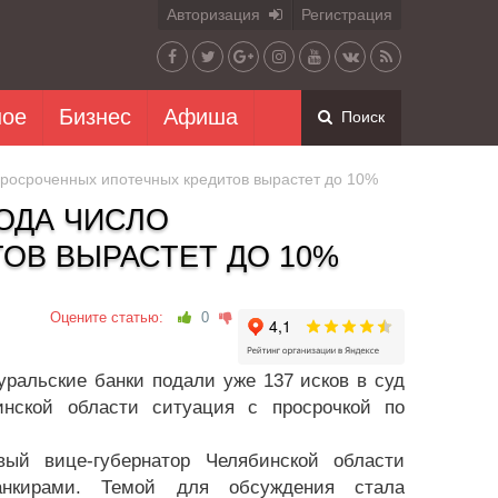
Авторизация
Регистрация
ное
Бизнес
Афиша
Поиск
 просроченных ипотечных кредитов вырастет до 10%
ОДА ЧИСЛО
ОВ ВЫРАСТЕТ ДО 10%
Оцените статью:
0
ральские банки подали уже 137 исков в суд
инской области ситуация с просрочкой по
вый вице-губернатор Челябинской области
нкирами. Темой для обсуждения стала