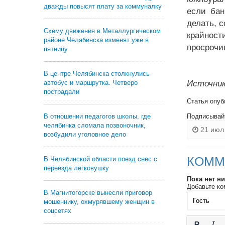
дважды повысят плату за коммуналку
если бан
делать, 
Схему движения в Металлургическом
крайнос
районе Челябинска изменят уже в
просрочи
пятницу
В центре Челябинска столкнулись
автобус и маршрутка. Четверо
Источник
пострадали
Статья опуб
В отношении педагогов школы, где
Подписывай
челябинка сломала позвоночник,
21 июл 
возбудили уголовное дело
КОММ
В Челябинской области поезд снес с
переезда легковушку
Пока нет н
Добавьте ко
В Магнитогорске вынесли приговор
мошеннику, охмурявшему женщин в
соцсетях