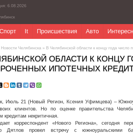
дня:
6.08.2026
лябинск
Спорт
It
Происшествия
Авто
Интерес
»
Новости Челябинска
» В Челябинской области к концу года число
ЛЯБИНСКОЙ ОБЛАСТИ К КОНЦУ Г
РОЧЕННЫХ ИПОТЕЧНЫХ КРЕДИТ
к, Июль 21 (Новый Регион, Ксения Уфимцева) – Южноу
воих клиентов. Но по оценке правительства Челяб
м кредитам некритичная.
дает корреспондент «Нового Региона», сегодня пер
р Дятлов провел встречу с южноуральскими ба