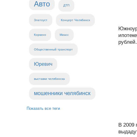
Авто
ДТП
Златоуст
Концерт Челябинск
Южноур
ипотеке
Коркино
Миасс
рублей.
Общественный транспорт
Юревич
выставки челябинска
мошенники челябинск
Показать все теги
В 2009
выдадут