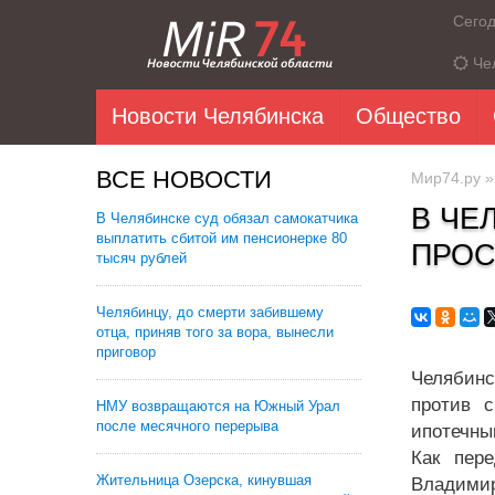
Сего
Че
Новости Челябинска
Общество
ВСЕ НОВОСТИ
Мир74.ру
В ЧЕ
В Челябинске суд обязал самокатчика
выплатить сбитой им пенсионерке 80
ПРОС
тысяч рублей
Челябинцу, до смерти забившему
отца, приняв того за вора, вынесли
приговор
Челябинс
против с
НМУ возвращаются на Южный Урал
после месячного перерыва
ипотечны
Как пере
Жительница Озерска, кинувшая
Владими