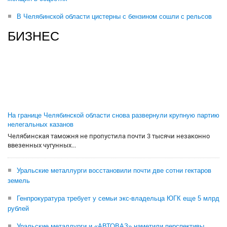
В Челябинской области цистерны с бензином сошли с рельсов
БИЗНЕС
На границе Челябинской области снова развернули крупную партию
нелегальных казанов
Челябинская таможня не пропустила почти 3 тысячи незаконно
ввезенных чугунных...
Уральские металлурги восстановили почти две сотни гектаров
земель
Генпрокуратура требует у семьи экс-владельца ЮГК еще 5 млрд
рублей
Уральские металлурги и «АВТОВАЗ» наметили перспективы