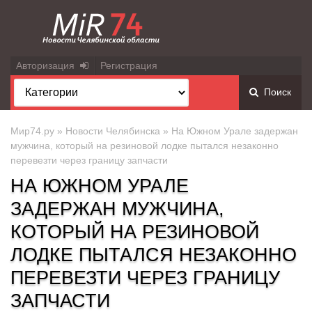
Авторизация
Регистрация
Поиск
Мир74.ру
»
Новости Челябинска
» На Южном Урале задержан
мужчина, который на резиновой лодке пытался незаконно
перевезти через границу запчасти
НА ЮЖНОМ УРАЛЕ
ЗАДЕРЖАН МУЖЧИНА,
КОТОРЫЙ НА РЕЗИНОВОЙ
ЛОДКЕ ПЫТАЛСЯ НЕЗАКОННО
ПЕРЕВЕЗТИ ЧЕРЕЗ ГРАНИЦУ
ЗАПЧАСТИ