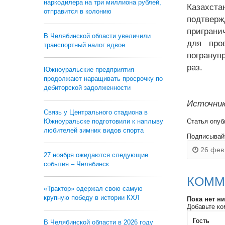
наркодилера на три миллиона рублей,
Казахста
отправится в колонию
подтвер
приграни
В Челябинской области увеличили
для про
транспортный налог вдвое
погрануп
раз.
Южноуральские предприятия
продолжают наращивать просрочку по
дебиторской задолженности
Источник
Связь у Центрального стадиона в
Южноуральске подготовили к наплыву
Статья опуб
любителей зимних видов спорта
Подписывай
26 фев 
27 ноября ожидаются следующие
события – Челябинск
КОММ
«Трактор» одержал свою самую
крупную победу в истории КХЛ
Пока нет н
Добавьте ко
В Челябинской области в 2026 году