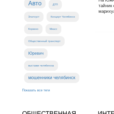
На Южн
Авто
ДТП
тайник
марихуа
Златоуст
Концерт Челябинск
Коркино
Миасс
Общественный транспорт
Юревич
выставки челябинска
мошенники челябинск
Показать все теги
ОБЩЕСТВЕННАЯ
ИНТ