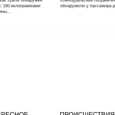
ом Урале обнаружен
Южноуральские пограничн
 с 180 килограммами
обнаружили у пассажира р
ны...
ЕРЕСНОЕ
ПРОИСШЕСТВИЯ