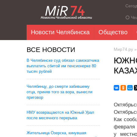
Сего
Че
Новости Челябинска
Общество
ВСЕ НОВОСТИ
Мир74.ру
ЮЖНО
В Челябинске суд обязал самокатчика
выплатить сбитой им пенсионерке 80
КАЗА
тысяч рублей
Челябинцу, до смерти забившему
отца, приняв того за вора, вынесли
приговор
Октябрь
Октябрьс
НМУ возвращаются на Южный Урал
после месячного перерыва
Как сооб
февраля 
Жительница Озерска, кинувшая
у местн