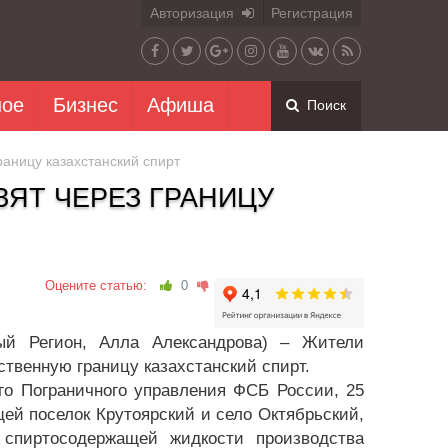
Авторизация
Регистрация
ное
Бизнес
Афиша
Поиск
аницу казахстанский спирт
ЯТ ЧЕРЕЗ ГРАНИЦУ
Оцените статью:
0
вый Регион, Алла Александрова) – Жители
ственную границу казахстанский спирт.
го Пограничного управления ФСБ России, 25
ей поселок Крутоярский и село Октябрьский,
 спиртосодержащей жидкости производства