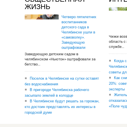
ЖИЗНЬ
Четверо пятилетних
воспитанников
детского сада в
Челябинске ушли в
Чижи воз
«самоволку».
область с
Заведующую
службе...
оштрафовали
Заведующую детским садом в
челябинском «Ньютон» оштрафовали за
Когда 
бегство...
Челябинск
советы дл
Как сни
Поселок в Челябинске на сутки оставят
20%: сове
без водоснабжения
эксперты
В пригороде Челябинска рабочего
Житель
засыпало землей в колодце
отказалас
В Челябинске будут решать за горожан,
«Поле чуд
кто достоин представлять их интересы в
городской думе