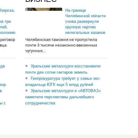
зерска,
На границе
Челябинской области
на три
снова развернули
лей,
крупную партию
 колонию
нелегальных казанов
приговор
Челябинская таможня не пропустила
вца.
почти 3 тысячи незаконно ввезенных
чугунных...
где
Уральские металлурги восстановили
почти две сотни гектаров земель
Генпрокуратура требует у семьи экс-
вор
владельца ЮГК еще 5 млрд рублей
в
Уральские металлурги и «АВТОВАЗ»
наметили перспективы дальнейшего
ы с
сотрудничества