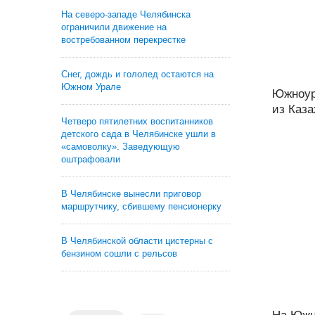
На северо-западе Челябинска
ограничили движение на
востребованном перекрестке
Снег, дождь и гололед остаются на
Южном Урале
Южноур
из Каза
Четверо пятилетних воспитанников
детского сада в Челябинске ушли в
«самоволку». Заведующую
оштрафовали
В Челябинске вынесли приговор
маршрутчику, сбившему пенсионерку
В Челябинской области цистерны с
бензином сошли с рельсов