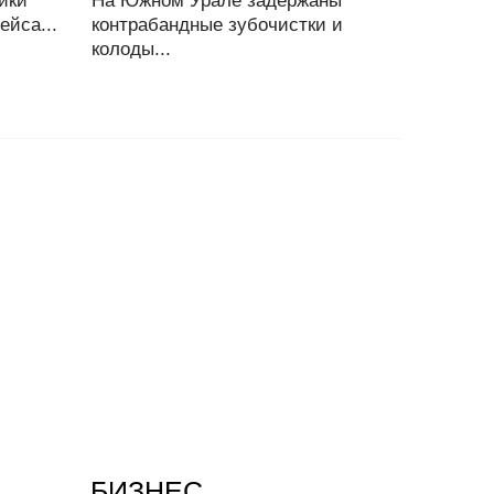
ики
На Южном Урале задержаны
ейса...
контрабандные зубочистки и
колоды...
БИЗНЕС