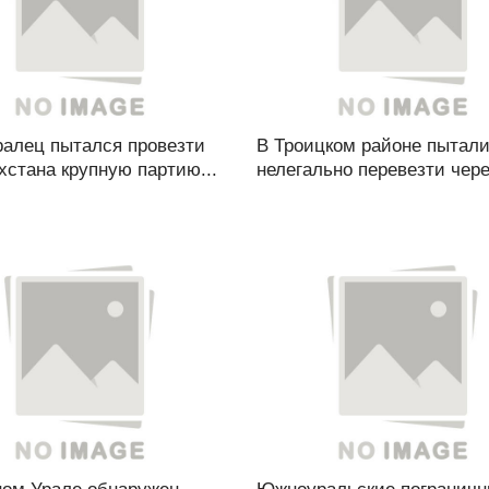
алец пытался провезти
В Троицком районе пытал
хстана крупную партию...
нелегально перевезти через