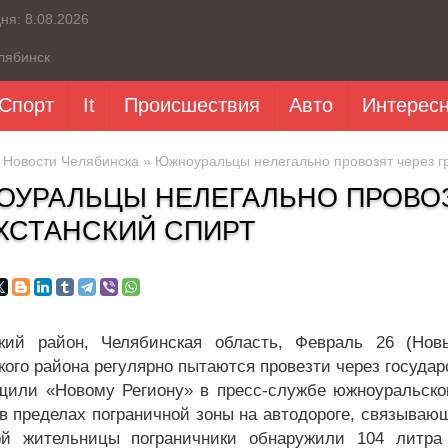
дня:
8.08.2026
лябинск
Спорт
It
Происшествия
Авто
Интерес
»
Новости Челябинска
» Южноуральцы нелегально провозят через гр
УРАЛЬЦЫ НЕЛЕГАЛЬНО ПРОВОЗ
ХСТАНСКИЙ СПИРТ
ский район, Челябинская область, Февраль 26 (Но
кого района регулярно пытаются провезти через государ
щили «Новому Региону» в пресс-службе южноуральско
в пределах пограничной зоны на автодороге, связывающ
ой жительницы пограничники обнаружили 104 литра