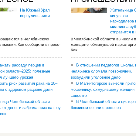
На Южный Урал
Жительница О
вернулись чижи
кинувшая
наркодилера 
миллиона руб
отправится в
вращаются в Челябинскую
В Челябинской области вынесли 
 зимовки. Как сообщили в пресс-
женщине, обманувшей наркоторго
Как...
сажать рассаду перцев в
В отношении педагогов школы, 
ой области-2025: полезные
челябинка сломала позвоночник,
я лучшего урожая
возбудили уголовное дело
зить риск развития рака на 10–
В Магнитогорске вынесли приго
ты о здоровом рационе дали
мошеннику, охмурявшему женщин 
соцсетях
ница Челябинской области
В Челябинской области цистерн
ь от денег и забрала приз на шоу
бензином сошли с рельсов
ес»