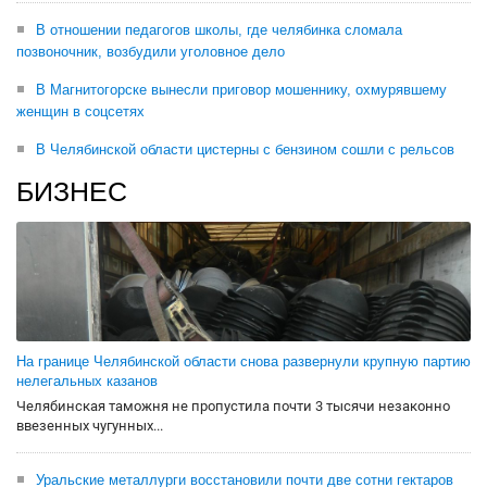
В отношении педагогов школы, где челябинка сломала
позвоночник, возбудили уголовное дело
В Магнитогорске вынесли приговор мошеннику, охмурявшему
женщин в соцсетях
В Челябинской области цистерны с бензином сошли с рельсов
БИЗНЕС
На границе Челябинской области снова развернули крупную партию
нелегальных казанов
Челябинская таможня не пропустила почти 3 тысячи незаконно
ввезенных чугунных...
Уральские металлурги восстановили почти две сотни гектаров