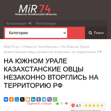
Авторизация
Регистрация
Поиск
Мир74.ру
»
Новости Челябинска
» На Южном Урале
казахстанские овцы незаконно вторглись на территорию РФ
НА ЮЖНОМ УРАЛЕ
КАЗАХСТАНСКИЕ ОВЦЫ
НЕЗАКОННО ВТОРГЛИСЬ НА
ТЕРРИТОРИЮ РФ
Оцените статью:
0