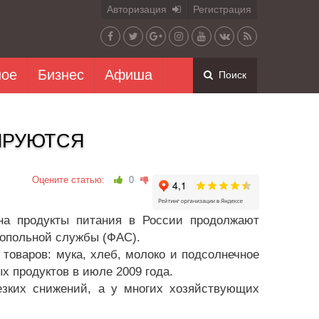
Авторизация
Регистрация
ное
Бизнес
Афиша
Поиск
ИРУЮТСЯ
Оцените статью:
0
на продукты питания в России продолжают
опольной службы (ФАС).
товаров: мука, хлеб, молоко и подсолнечное
х продуктов в июле 2009 года.
езких снижений, а у многих хозяйствующих