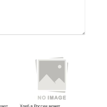
жают
Хлеб в России может