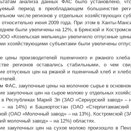
льтатам анализа данных ФАС было установлено, чт
руемый период в преобладающем большинстве рег
ельном числе регионов у отдельных хозяйствующих су
 относительно июня 2009 года. При этом в Ханты-Манс
реднем были увеличены на 12%, в Брянской и Костромск
ООО «Козельская мельница» увеличило отпускные цены 
ми хозяйствующими субъектами были увеличены отпус
е цены производителей пшеничного и ржаного хлеб
стве регионов оставались стабильными, о чем св
ие отпускных цен на ржаной и пшеничный хлеб и хлеб
ителей.
м ФАС, закупочные цены на молочное сырье в основном
ие закупочных цен на сырое молоко у отдельных хозя
: в Республиках Марий Эл (ЗАО «Сернурский завод» – 
 – на 14%) и Башкортостан (ОАО «Стерлитамакский 
кой (ОАО «Молочный завод» – на 13%), Костромской (З
ий молочный завод» – на 12%) областях.
ие закупочных цен на сухое молоко произошло в Пенз