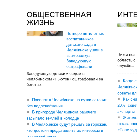
ОБЩЕСТВЕННАЯ
ИНТ
ЖИЗНЬ
Четверо пятилетних
воспитанников
детского сада в
Челябинске ушли в
Чижи воз
«самоволку».
область с
Заведующую
службе...
оштрафовали
Заведующую детским садом в
челябинском «Ньютон» оштрафовали за
Когда 
бегство...
Челябинск
советы дл
Как сни
Поселок в Челябинске на сутки оставят
20%: сове
без водоснабжения
эксперты
В пригороде Челябинска рабочего
Житель
засыпало землей в колодце
отказалас
В Челябинске будут решать за горожан,
«Поле чуд
кто достоин представлять их интересы в
городской думе