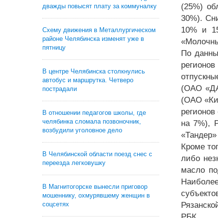
(25%) об
дважды повысят плату за коммуналку
30%). Сн
10% и 15
Схему движения в Металлургическом
районе Челябинска изменят уже в
«Молочны
пятницу
По данны
регионов
В центре Челябинска столкнулись
отпускны
автобус и маршрутка. Четверо
(ОАО «ДА
пострадали
(ОАО «Ки
регионов
В отношении педагогов школы, где
челябинка сломала позвоночник,
на 7%), 
возбудили уголовное дело
«Тандер»
Кроме то
В Челябинской области поезд снес с
либо нез
переезда легковушку
масло по
Наиболе
В Магнитогорске вынесли приговор
субъекто
мошеннику, охмурявшему женщин в
соцсетях
Рязанско
РБК.