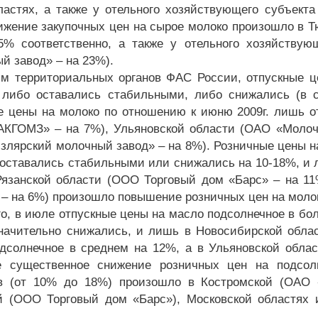
ластях, а также у отельного хозяйствующего субъек
ижение закупочных цен на сырое молоко произошло в Т
% соответственно, а также у отельного хозяйствую
й завод» – на 23%).
м территориальных органов ФАС России, отпускные ц
 либо оставались стабильными, либо снижались (в 
е цены на молоко по отношению к июню 2009г. лишь о
КГОМЗ» – на 7%), Ульяновской области (ОАО «Молочн
злярский молочный завод» – на 8%). Розничные цены н
 оставались стабильными или снижались на 10-18%, и
Рязанской области (ООО Торговый дом «Барс» – на 11
 – на 6%) произошло повышение розничных цен на моло
го, в июле отпускные цены на масло подсолнечное в б
начительно снижались, и лишь в Новосибирской обла
дсолнечное в среднем на 12%, а в Ульяновской обла
е существенное снижение розничных цен на подсол
в (от 10% до 18%) произошло в Костромской (ОАО 
й (ООО Торговый дом «Барс»), Московской областях и