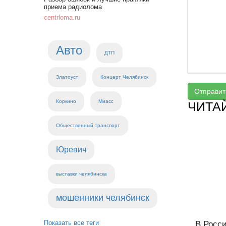
приема радиолома
centrloma.ru
Авто
ДТП
Златоуст
Концерт Челябинск
Отправит
Коркино
Миасс
ЧИТА
Общественный транспорт
Юревич
выставки челябинска
мошенники челябинск
Показать все теги
В Росси