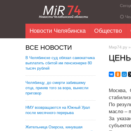
Сего
Че
Новости Челябинска
Общество
ВСЕ НОВОСТИ
Мир74.ру
ЦЕНЫ
В Челябинске суд обязал самокатчика
выплатить сбитой им пенсионерке 80
тысяч рублей
Челябинцу, до смерти забившему
отца, приняв того за вора, вынесли
Москва, 
приговор
стабилиз
По резул
НМУ возвращаются на Южный Урал
масло – 
после месячного перерыва
За указа
субъекто
Жительница Озерска, кинувшая