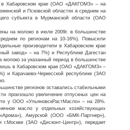
та в Хабаровском крае (ОАО «ДАКГОМЗ» – на
юменской и Псковской областях в среднем на
щего субъекта в Мурманской области (ОАО
ены на молоко в июле 2009г. в большинстве
среднем по регионам на 10-16%). Повысили
тдельные производители в Хабаровском крае
ый завод» – на 7%) и Республике Дагестан
а молоко за указанный период в большинстве
 лишь в Хабаровском крае (ОАО «ДАКГОМЗ» –
%) и Карачаево-Черкесской республике (ЗАО
ко.
ольшинстве регионов оставались стабильными
сти произошло увеличение отпускных цен на
сти у ООО «УльяновскРастМасло» – на 28%.
нечное масло у отдельных хозяйствующих
«Арома»), Амурской (ООО «БМК-Партнер»),
 г.Москве (ЗАО «Дисконт-Центр»), передает