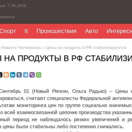
дня:
7.08.2026
лябинск
Спорт
It
Происшествия
Авто
Интерес
»
Новости Челябинска
» Цены на продукты в РФ стабилизируются
 НА ПРОДУКТЫ В РФ СТАБИЛИЗ
Сентябрь 01 (Новый Регион, Ольга Радько) – Цены 
ироваться, считают специалисты Федеральной антимон
ьтатам мониторинга цен по группе социально значимых 
по всей взаимосвязанной цепочке производства указанны
нный период не наблюдалось резких увеличений и р
в цены были стабильны либо постепенно снижались.