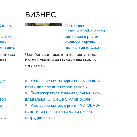
БИЗНЕС
зерска,
На границе
Челябинской области
на три
снова развернули
лей,
крупную партию
 колонию
нелегальных казанов
приговор
Челябинская таможня не пропустила
вца.
почти 3 тысячи незаконно ввезенных
чугунных...
где
Уральские металлурги восстановили
почти две сотни гектаров земель
Генпрокуратура требует у семьи экс-
вор
владельца ЮГК еще 5 млрд рублей
в
Уральские металлурги и «АВТОВАЗ»
наметили перспективы дальнейшего
ы с
сотрудничества