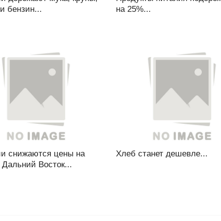
и бензин...
на 25%...
ии снижаются цены на
Хлеб станет дешевле...
 Дальний Восток...