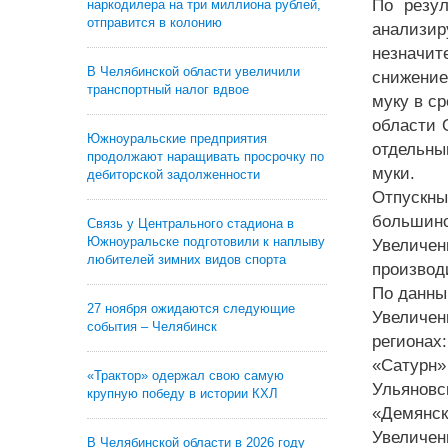
По резу
наркодилера на три миллиона рублей,
отправится в колонию
анализи
незначит
В Челябинской области увеличили
снижение
транспортный налог вдвое
муку в с
области 
Южноуральские предприятия
отдельны
продолжают наращивать просрочку по
муки.
дебиторской задолженности
Отпускны
большин
Связь у Центрального стадиона в
Южноуральске подготовили к наплыву
Увеличен
любителей зимних видов спорта
производ
По данны
27 ноября ожидаются следующие
Увеличен
события – Челябинск
регионах
«Сатурн»
«Трактор» одержал свою самую
Ульяновс
крупную победу в истории КХЛ
«Демянск
Увеличен
В Челябинской области в 2026 году