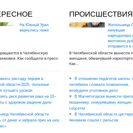
ЕРЕСНОЕ
ПРОИСШЕСТВИЯ
На Южный Урал
Жительница О
вернулись чижи
кинувшая
наркодилера 
миллиона руб
отправится в
вращаются в Челябинскую
В Челябинской области вынесли 
 зимовки. Как сообщили в пресс-
женщине, обманувшей наркоторго
Как...
сажать рассаду перцев в
В отношении педагогов школы, 
ой области-2025: полезные
челябинка сломала позвоночник,
я лучшего урожая
возбудили уголовное дело
зить риск развития рака на 10–
В Магнитогорске вынесли приго
ты о здоровом рационе дали
мошеннику, охмурявшему женщин 
соцсетях
ница Челябинской области
В Челябинской области цистерн
ь от денег и забрала приз на шоу
бензином сошли с рельсов
ес»