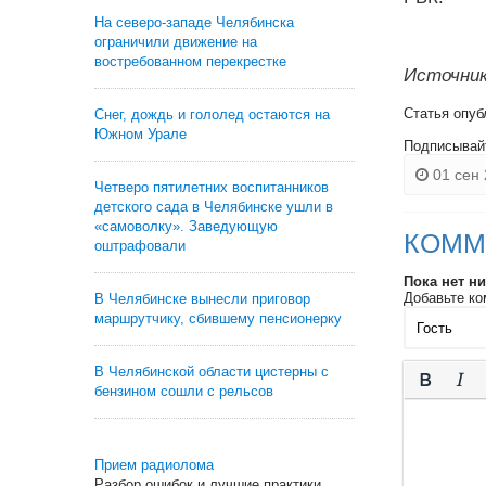
На северо-западе Челябинска
ограничили движение на
востребованном перекрестке
Источник
Статья опуб
Снег, дождь и гололед остаются на
Южном Урале
Подписывай
01 сен 
Четверо пятилетних воспитанников
детского сада в Челябинске ушли в
«самоволку». Заведующую
КОММ
оштрафовали
Пока нет н
Добавьте ко
В Челябинске вынесли приговор
маршрутчику, сбившему пенсионерку
В Челябинской области цистерны с
бензином сошли с рельсов
Прием радиолома
Разбор ошибок и лучшие практики