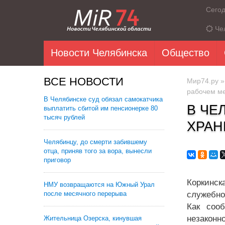
Сего
Че
Новости Челябинска
Общество
ВСЕ НОВОСТИ
Мир74.ру
рабочем м
В Челябинске суд обязал самокатчика
В ЧЕ
выплатить сбитой им пенсионерке 80
тысяч рублей
ХРАН
Челябинцу, до смерти забившему
отца, приняв того за вора, вынесли
приговор
Коркинс
НМУ возвращаются на Южный Урал
после месячного перерыва
служебно
Как соо
незаконн
Жительница Озерска, кинувшая