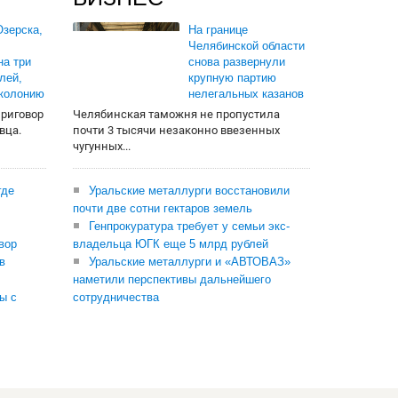
зерска,
На границе
Челябинской области
на три
снова развернули
лей,
крупную партию
 колонию
нелегальных казанов
приговор
Челябинская таможня не пропустила
вца.
почти 3 тысячи незаконно ввезенных
чугунных...
где
Уральские металлурги восстановили
почти две сотни гектаров земель
Генпрокуратура требует у семьи экс-
вор
владельца ЮГК еще 5 млрд рублей
в
Уральские металлурги и «АВТОВАЗ»
наметили перспективы дальнейшего
ы с
сотрудничества