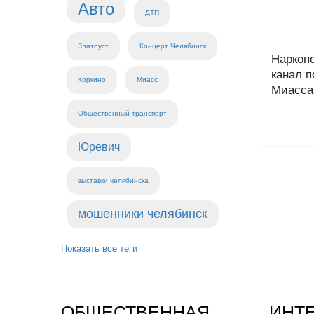
Авто
ДТП
Златоуст
Концерт Челябинск
Наркоп
канал п
Коркино
Миасс
Миасса.
Общественный транспорт
Юревич
выставки челябинска
мошенники челябинск
Показать все теги
ОБЩЕСТВЕННАЯ
ИНТ