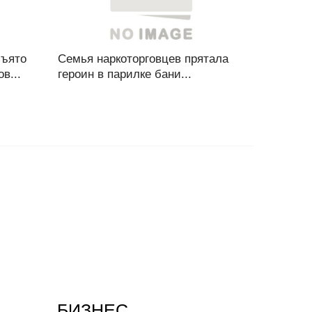
зъято
Семья наркоторговцев прятала
в...
героин в парилке бани...
БИЗНЕС