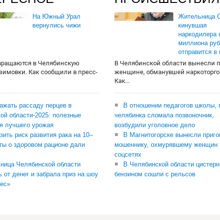
На Южный Урал
Жительница О
вернулись чижи
кинувшая
наркодилера 
миллиона руб
отправится в
вращаются в Челябинскую
В Челябинской области вынесли 
 зимовки. Как сообщили в пресс-
женщине, обманувшей наркоторго
Как...
сажать рассаду перцев в
В отношении педагогов школы, 
ой области-2025: полезные
челябинка сломала позвоночник,
я лучшего урожая
возбудили уголовное дело
зить риск развития рака на 10–
В Магнитогорске вынесли приго
ты о здоровом рационе дали
мошеннику, охмурявшему женщин 
соцсетях
ница Челябинской области
В Челябинской области цистерн
ь от денег и забрала приз на шоу
бензином сошли с рельсов
ес»