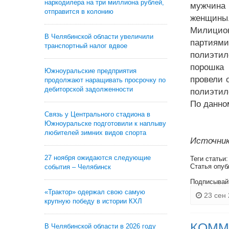
наркодилера на три миллиона рублей,
мужчина 
отправится в колонию
женщины
Милицион
В Челябинской области увеличили
партиям
транспортный налог вдвое
полиэтил
порошка 
Южноуральские предприятия
провели 
продолжают наращивать просрочку по
дебиторской задолженности
полиэтил
По данно
Связь у Центрального стадиона в
Южноуральске подготовили к наплыву
любителей зимних видов спорта
Источник
27 ноября ожидаются следующие
Теги статьи
Статья опуб
события – Челябинск
Подписывай
«Трактор» одержал свою самую
23 сен 
крупную победу в истории КХЛ
КОММ
В Челябинской области в 2026 году