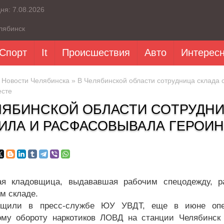
дня:
7.08.2026
лябинск
Спорт
It
Происшествия
Авто
Интерес
»
Новости Челябинска
» В Челябинской области сотрудница склада
есте
ЛЯБИНСКОЙ ОБЛАСТИ СОТРУДН
ИЛА И РАСФАСОВЫВАЛА ГЕРОИН
кая кладовщица, выдававшая рабочим спецодежду, 
м складе.
бщили в пресс-службе ЮУ УВДТ, еще в июне опер
ому обороту наркотиков ЛОВД на станции Челябинск 