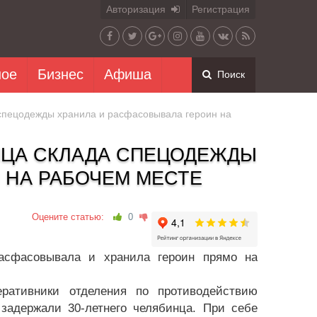
Авторизация
Регистрация
ное
Бизнес
Афиша
Поиск
 спецодежды хранила и расфасовывала героин на
ИЦА СКЛАДА СПЕЦОДЕЖДЫ
 НА РАБОЧЕМ МЕСТЕ
Оцените статью:
0
расфасовывала и хранила героин прямо на
ативники отделения по противодействию
задержали 30-летнего челябинца. При себе