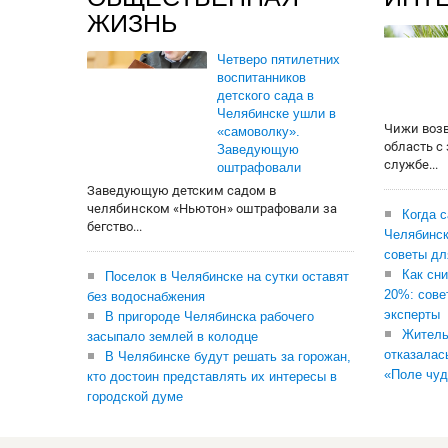
ЖИЗНЬ
Четверо пятилетних
воспитанников
детского сада в
Челябинске ушли в
Чижи воз
«самоволку».
область с
Заведующую
службе...
оштрафовали
Заведующую детским садом в
челябинском «Ньютон» оштрафовали за
Когда 
бегство...
Челябинск
советы дл
Как сни
Поселок в Челябинске на сутки оставят
20%: сове
без водоснабжения
эксперты
В пригороде Челябинска рабочего
Житель
засыпало землей в колодце
отказалас
В Челябинске будут решать за горожан,
«Поле чуд
кто достоин представлять их интересы в
городской думе