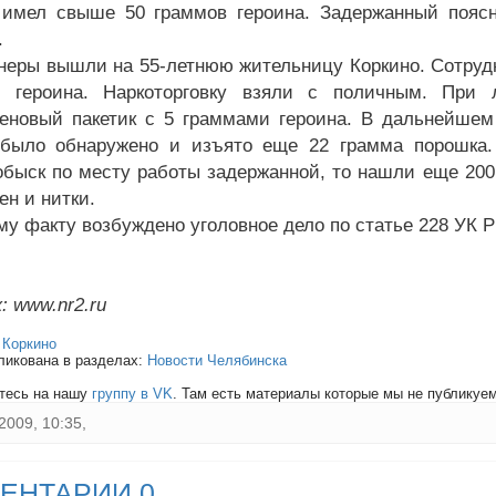
имел свыше 50 граммов героина. Задержанный поясн
.
еры вышли на 55-летнюю жительницу Коркино. Сотруд
и героина. Наркоторговку взяли с поличным. При
еновый пакетик с 5 граммами героина. В дальнейшем
было обнаружено и изъято еще 22 грамма порошка. 
обыск по месту работы задержанной, то нашли еще 200 
ен и нитки.
му факту возбуждено уголовное дело по статье 228 УК Р
: www.nr2.ru
:
Коркино
ликована в разделах:
Новости Челябинска
тесь на нашу
группу в VK
. Там есть материалы которые мы не публикуем 
2009, 10:35,
ЕНТАРИИ 0