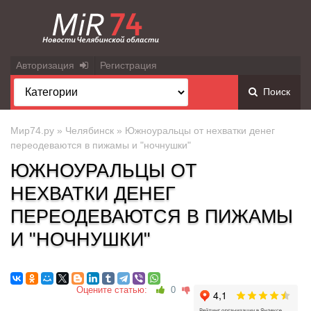
Авторизация
Регистрация
Поиск
Мир74.ру
»
Челябинск
» Южноуральцы от нехватки денег
переодеваются в пижамы и "ночнушки"
ЮЖНОУРАЛЬЦЫ ОТ
НЕХВАТКИ ДЕНЕГ
ПЕРЕОДЕВАЮТСЯ В ПИЖАМЫ
И "НОЧНУШКИ"
Оцените статью:
0