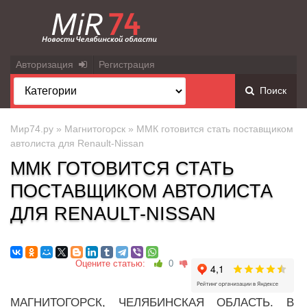
Авторизация
Регистрация
Поиск
Мир74.ру
»
Магнитогорск
» ММК готовится стать поставщиком
автолиста для Renault-Nissan
ММК ГОТОВИТСЯ СТАТЬ
ПОСТАВЩИКОМ АВТОЛИСТА
ДЛЯ RENAULT-NISSAN
Оцените статью:
0
МАГНИТОГОРСК, ЧЕЛЯБИНСКАЯ ОБЛАСТЬ. В