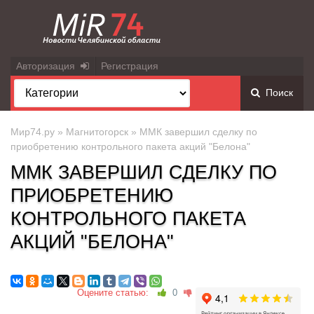
Авторизация
Регистрация
Поиск
Мир74.ру
»
Магнитогорск
» ММК завершил сделку по
приобретению контрольного пакета акций "Белона"
ММК ЗАВЕРШИЛ СДЕЛКУ ПО
ПРИОБРЕТЕНИЮ
КОНТРОЛЬНОГО ПАКЕТА
АКЦИЙ "БЕЛОНА"
Оцените статью:
0