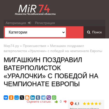
Авторизация
Регистрация
Поиск
Мир74.ру
»
Происшествия
» Мигашкин поздравил
ватерполисток «Уралочки» с победой на чемпионате Европы
МИГАШКИН ПОЗДРАВИЛ
ВАТЕРПОЛИСТОК
«УРАЛОЧКИ» С ПОБЕДОЙ НА
ЧЕМПИОНАТЕ ЕВРОПЫ
Оцените статью:
0