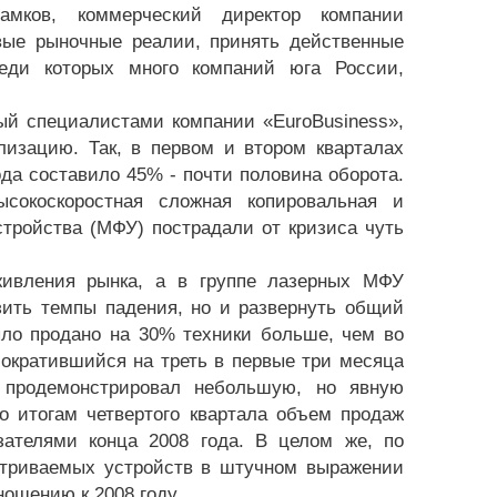
амков, коммерческий директор компании
овые рыночные реалии, принять действенные
еди которых много компаний юга России,
ый специалистами компании «EuroBusiness»,
изацию. Так, в первом и втором кварталах
да составило 45% - почти половина оборота.
сокоскоростная сложная копировальная и
тройства (МФУ) пострадали от кризиса чуть
живления рынка, а в группе лазерных МФУ
ить темпы падения, но и развернуть общий
ыло продано на 30% техники больше, чем во
сократившийся на треть в первые три месяца
 продемонстрировал небольшую, но явную
о итогам четвертого квартала объем продаж
зателями конца 2008 года. В целом же, по
атриваемых устройств в штучном выражении
ношению к 2008 году.