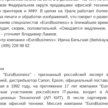
ком Федеральном округе продавцами офисной техники
к принтеров и МФУ. В целом на Урале работает боле
а печати и обработки изображений, что говорит о разви
ниям специалистов «EuroBusiness» в ближайшее врем
будет, скорее, положительной. «Ожидается медленное,
, - уточняет Владимир Ламков.
тр компании «EuroBusiness»: Ирина Бельская (ibelskaya
 (495) 228 98 82
ии
 "EuroBusiness" - признанный российский эксперт 
ний, дистрибьютор Canon, Epson, официальный постав
ая в 1992 году, на протяжении 17 лет компания "Eu
ьным участником российского IT-рынка, входит в
ционных Технологий (АП КИТ). В числе партнеров 
ков офисной техники. Миссия компании "EuroBusine