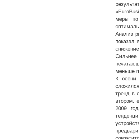
результ
«EuroBus
меры по
оптималь
Анализ р
показал 
снижение
Сильнее
печатающ
меньше п
К осени 
сложился
тренд в 
втором, 
2009 го
тенденци
устройст
предвари
сократитс