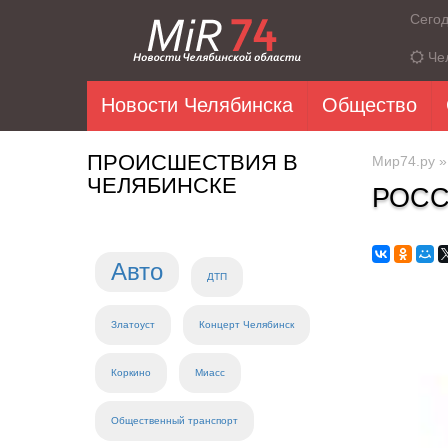
Сего
Че
Новости Челябинска
Общество
ПРОИСШЕСТВИЯ В
Мир74.ру
ЧЕЛЯБИНСКЕ
РОСС
Авто
ДТП
Златоуст
Концерт Челябинск
Коркино
Миасс
Общественный транспорт