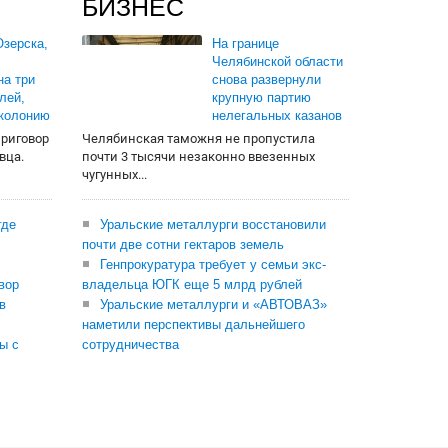
БИЗНЕС
зерска,
На границе
Челябинской области
на три
снова развернули
лей,
крупную партию
 колонию
нелегальных казанов
приговор
Челябинская таможня не пропустила
вца.
почти 3 тысячи незаконно ввезенных
чугунных...
где
Уральские металлурги восстановили
почти две сотни гектаров земель
Генпрокуратура требует у семьи экс-
вор
владельца ЮГК еще 5 млрд рублей
в
Уральские металлурги и «АВТОВАЗ»
наметили перспективы дальнейшего
ы с
сотрудничества