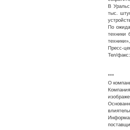
В Уральс
тыс. шту
устройств
По ожида
техники 
техники»
Пресс-цен
Тел/факс:
***
О компан
Компания
изображе
Основанн
влиятел
Информа
поставщи