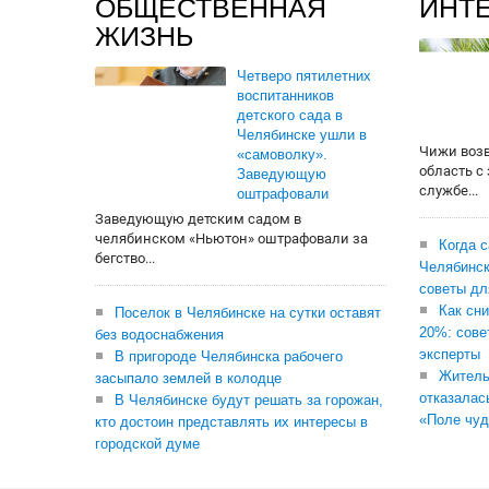
ОБЩЕСТВЕННАЯ
ИНТ
ЖИЗНЬ
Четверо пятилетних
воспитанников
детского сада в
Челябинске ушли в
Чижи воз
«самоволку».
область с
Заведующую
службе...
оштрафовали
Заведующую детским садом в
челябинском «Ньютон» оштрафовали за
Когда 
бегство...
Челябинск
советы дл
Как сни
Поселок в Челябинске на сутки оставят
20%: сове
без водоснабжения
эксперты
В пригороде Челябинска рабочего
Житель
засыпало землей в колодце
отказалас
В Челябинске будут решать за горожан,
«Поле чуд
кто достоин представлять их интересы в
городской думе