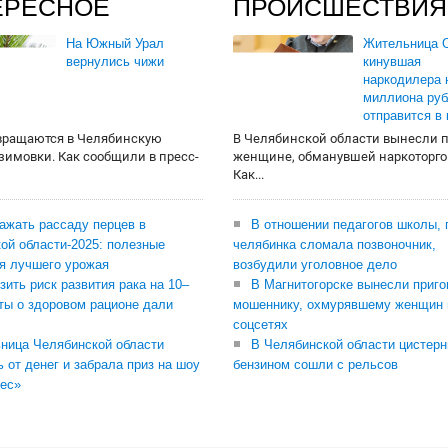
ЕРЕСНОЕ
ПРОИСШЕСТВИЯ
На Южный Урал
Жительница О
вернулись чижи
кинувшая
наркодилера 
миллиона руб
отправится в
вращаются в Челябинскую
В Челябинской области вынесли 
 зимовки. Как сообщили в пресс-
женщине, обманувшей наркоторго
Как...
сажать рассаду перцев в
В отношении педагогов школы, 
ой области-2025: полезные
челябинка сломала позвоночник,
я лучшего урожая
возбудили уголовное дело
зить риск развития рака на 10–
В Магнитогорске вынесли приго
ты о здоровом рационе дали
мошеннику, охмурявшему женщин 
соцсетях
ница Челябинской области
В Челябинской области цистерн
ь от денег и забрала приз на шоу
бензином сошли с рельсов
ес»