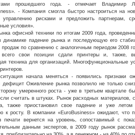
атами прошедшего года. - отмечает Владимир Л
iness». - Компания смогла быстро настроиться на н
 управлению рисками и предложить партнерам, ср
ные условия».
ынка офисной техники по итогам 2009 года, проведенн
в динамике падение рынка и последующую его стабил
 продаж по сравнению с аналогичным периодом 2008 го
 всего свои позиции сдали принтеры и, также, вы
ая техника для организаций. Многофункциональные ус
ринтеров.
ситуация начала меняться - появились признаки о
 дефицит Оживление рынка позволило не только сниз
сторону умеренного роста - уже в третьем квартале б
если считать в штуках. Рынок расходных материалов, 
да, также приостановил свое падение и уже летом
ю к росту. В компании «EuroBusiness» ожидают, что п
в печати вернется на уровень, сопоставимый с пока
тельным данным экспертов, в 2009 году рынок рассм
я, приблизительно на 30%, а в денежном - на 40% по от