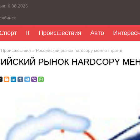
дня:
6.08.2026
лябинск
Спорт
It
Происшествия
Авто
Интерес
»
Происшествия
» Российский рынок hardcopy меняет тренд
ИЙСКИЙ РЫНОК HARDCOPY МЕН