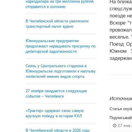
На ближа
наркодилера на три миллиона рублей,
отправится в колонию
спецслуж
поезде не
В Челябинской области увеличили
Вскоре "
транспортный налог вдвое
провожал
веселье.
Южноуральские предприятия
Поезд Ор
продолжают наращивать просрочку по
Южном У
дебиторской задолженности
задержан
Связь у Центрального стадиона в
Южноуральске подготовили к наплыву
любителей зимних видов спорта
27 ноября ожидаются следующие
события – Челябинск
Источник:
Статья опуб
«Трактор» одержал свою самую
крупную победу в истории КХЛ
Подписывай
27 янв 
В Челябинской области в 2026 году