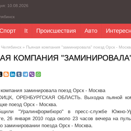
дня:
10.08.2026
лябинск
Спорт
It
Происшествия
Авто
Интерес
»
Челябинск
» Пьяная компания "заминировала" поезд Орск - Москв
АЯ КОМПАНИЯ "ЗАМИНИРОВАЛА"
ИЦК, ОРЕНБУРГСКАЯ ОБЛАСТЬ. Выходка пьяной комп
цке поезд Орск - Москва.
бщили "Уралинформбюро" в пресс-службе Южно-Ур
те, 26 января 2010 года около 23 часов вечера на пул
о заминировании поезда Орск - Москва.