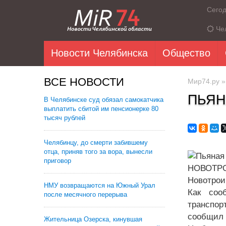
Сего
Че
Новости Челябинска
Общество
ВСЕ НОВОСТИ
Мир74.ру
ПЬЯН
В Челябинске суд обязал самокатчика
выплатить сбитой им пенсионерке 80
тысяч рублей
Челябинцу, до смерти забившему
отца, приняв того за вора, вынесли
приговор
НОВОТРО
Новотрои
НМУ возвращаются на Южный Урал
Как соо
после месячного перерыва
транспор
сообщил 
Жительница Озерска, кинувшая