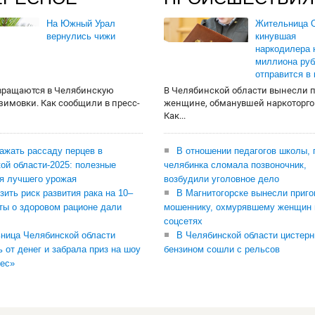
На Южный Урал
Жительница О
вернулись чижи
кинувшая
наркодилера 
миллиона руб
отправится в
вращаются в Челябинскую
В Челябинской области вынесли 
 зимовки. Как сообщили в пресс-
женщине, обманувшей наркоторго
Как...
сажать рассаду перцев в
В отношении педагогов школы, 
ой области-2025: полезные
челябинка сломала позвоночник,
я лучшего урожая
возбудили уголовное дело
зить риск развития рака на 10–
В Магнитогорске вынесли приго
ты о здоровом рационе дали
мошеннику, охмурявшему женщин 
соцсетях
ница Челябинской области
В Челябинской области цистерн
ь от денег и забрала приз на шоу
бензином сошли с рельсов
ес»