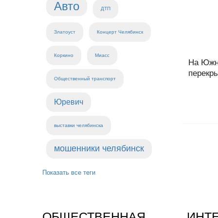
Авто
ДТП
Златоуст
Концерт Челябинск
Коркино
Миасс
На Южн
перекры
Общественный транспорт
Юревич
выставки челябинска
мошенники челябинск
Показать все теги
ОБЩЕСТВЕННАЯ
ИНТ