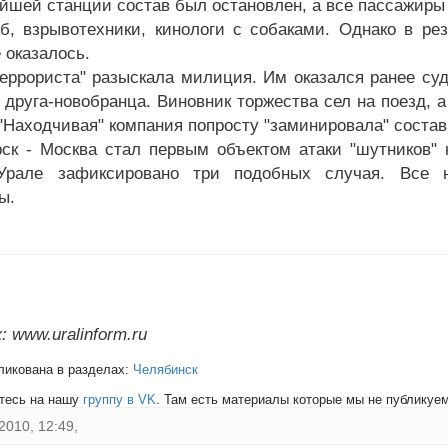
йшей станции состав был остановлен, а все пассажиры
б, взрывотехники, кинологи с собаками. Однако в рез
 оказалось.
террориста" разыскала милиция. Им оказался ранее су
 друга-новобранца. Виновник торжества сел на поезд, 
 "Находчивая" компания попросту "заминировала" состав
ск - Москва стал первым объектом атаки "шутников"
рале зафиксировано три подобных случая. Все н
ы.
 www.uralinform.ru
ликована в разделах:
Челябинск
тесь на нашу
группу в VK
. Там есть материалы которые мы не публикуем 
2010, 12:49,