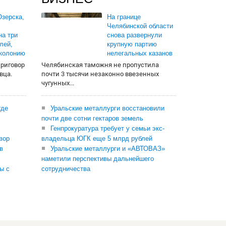
зерска,
На границе
Челябинской области
на три
снова развернули
лей,
крупную партию
 колонию
нелегальных казанов
приговор
Челябинская таможня не пропустила
вца.
почти 3 тысячи незаконно ввезенных
чугунных...
где
Уральские металлурги восстановили
почти две сотни гектаров земель
Генпрокуратура требует у семьи экс-
вор
владельца ЮГК еще 5 млрд рублей
в
Уральские металлурги и «АВТОВАЗ»
наметили перспективы дальнейшего
ы с
сотрудничества