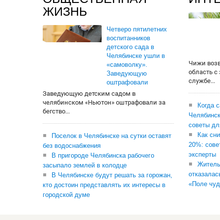
ЖИЗНЬ
Четверо пятилетних
воспитанников
детского сада в
Челябинске ушли в
Чижи воз
«самоволку».
область с
Заведующую
службе...
оштрафовали
Заведующую детским садом в
челябинском «Ньютон» оштрафовали за
Когда 
бегство...
Челябинск
советы дл
Как сни
Поселок в Челябинске на сутки оставят
20%: сове
без водоснабжения
эксперты
В пригороде Челябинска рабочего
Житель
засыпало землей в колодце
отказалас
В Челябинске будут решать за горожан,
«Поле чуд
кто достоин представлять их интересы в
городской думе