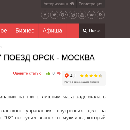
Авторизация
Регистрация
ное
Бизнес
Афиша
Поиск
а
 ПОЕЗД ОРСК - МОСКВА
Оцените статью:
0
ании на три с лишним часа задержала в
альского управления внутренних дел на
ьт "02" поступил звонок от мужчины, который