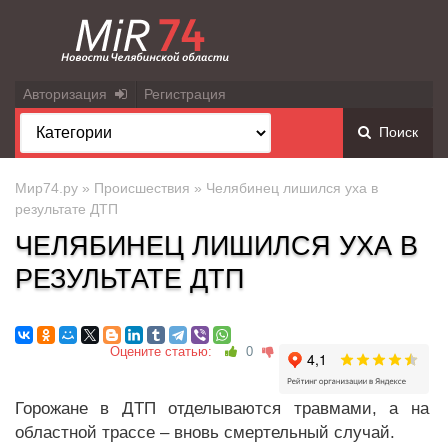
Авторизация
Регистрация
Поиск
Мир74.ру
»
Происшествия
» Челябинец лишился уха в
результате ДТП
ЧЕЛЯБИНЕЦ ЛИШИЛСЯ УХА В
РЕЗУЛЬТАТЕ ДТП
Оцените статью:
0
Горожане в ДТП отделываются травмами, а на
областной трассе – вновь смертельный случай.