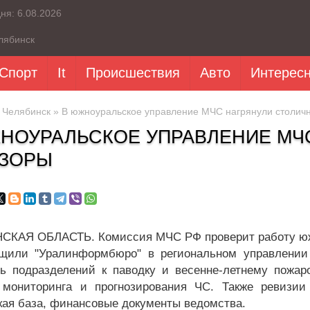
дня:
6.08.2026
лябинск
Спорт
It
Происшествия
Авто
Интерес
»
Челябинск
» В южноуральское управление МЧС нагрянули столич
НОУРАЛЬСКОЕ УПРАВЛЕНИЕ МЧ
ЗОРЫ
КАЯ ОБЛАСТЬ. Комиссия МЧС РФ проверит работу юж
щили "Уралинформбюро" в региональном управлении
ть подразделений к паводку и весенне-летнему пожар
мониторинга и прогнозирования ЧС. Также ревизии 
кая база, финансовые документы ведомства.