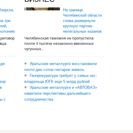
зерска,
На границе
Челябинской области
на три
снова развернули
лей,
крупную партию
 колонию
нелегальных казанов
приговор
Челябинская таможня не пропустила
вца.
почти 3 тысячи незаконно ввезенных
чугунных...
где
Уральские металлурги восстановили
почти две сотни гектаров земель
Генпрокуратура требует у семьи экс-
вор
владельца ЮГК еще 5 млрд рублей
в
Уральские металлурги и «АВТОВАЗ»
наметили перспективы дальнейшего
ы с
сотрудничества