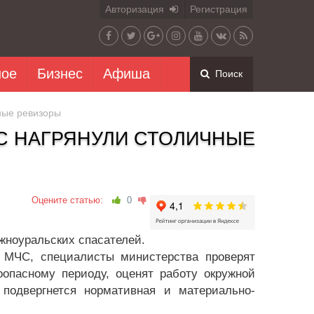
Авторизация
Регистрация
ное
Бизнес
Афиша
Поиск
ные ревизоры
С НАГРЯНУЛИ СТОЛИЧНЫЕ
Оцените статью:
0
ноуральских спасателей.
 МЧС, специалисты министерства проверят
оопасному периоду, оценят работу окружной
подвергнется нормативная и материально-