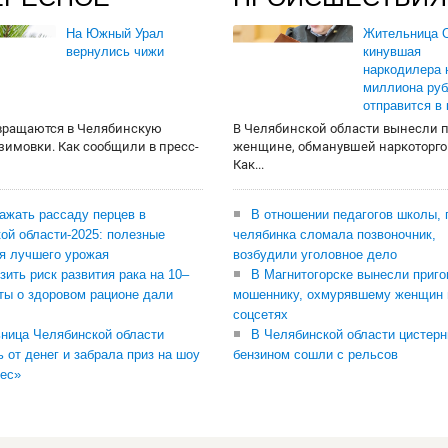
На Южный Урал
Жительница О
вернулись чижи
кинувшая
наркодилера 
миллиона руб
отправится в
вращаются в Челябинскую
В Челябинской области вынесли 
 зимовки. Как сообщили в пресс-
женщине, обманувшей наркоторго
Как...
сажать рассаду перцев в
В отношении педагогов школы, 
ой области-2025: полезные
челябинка сломала позвоночник,
я лучшего урожая
возбудили уголовное дело
зить риск развития рака на 10–
В Магнитогорске вынесли приго
ты о здоровом рационе дали
мошеннику, охмурявшему женщин 
соцсетях
ница Челябинской области
В Челябинской области цистерн
ь от денег и забрала приз на шоу
бензином сошли с рельсов
ес»