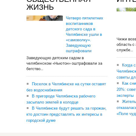
ЖИЗНЬ
Четверо пятилетних
воспитанников
детского сада в
Челябинске ушли в
Чижи воз
«самоволку».
область с
Заведующую
службе...
оштрафовали
Заведующую детским садом в
челябинском «Ньютон» оштрафовали за
Когда 
бегство...
Челябинск
советы дл
Как сни
Поселок в Челябинске на сутки оставят
20%: сове
без водоснабжения
эксперты
В пригороде Челябинска рабочего
Житель
засыпало землей в колодце
отказалас
В Челябинске будут решать за горожан,
«Поле чуд
кто достоин представлять их интересы в
городской думе