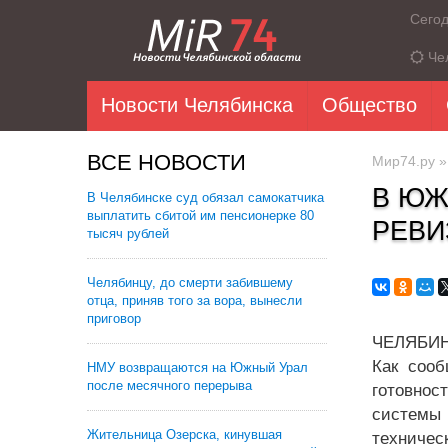
Сего
Че
Новости Челябинска
Общество
ВСЕ НОВОСТИ
Мир74.ру
В ЮЖ
В Челябинске суд обязал самокатчика
выплатить сбитой им пенсионерке 80
РЕВИ
тысяч рублей
Челябинцу, до смерти забившему
отца, приняв того за вора, вынесли
приговор
ЧЕЛЯБИНС
Как сооб
НМУ возвращаются на Южный Урал
после месячного перерыва
готовнос
системы 
Жительница Озерска, кинувшая
техничес