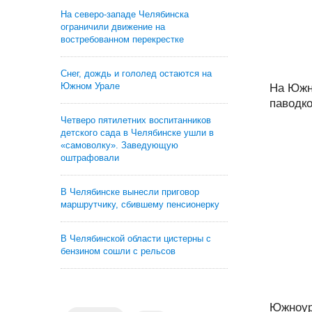
На северо-западе Челябинска
ограничили движение на
востребованном перекрестке
Снег, дождь и гололед остаются на
Южном Урале
На Южн
паводко
Четверо пятилетних воспитанников
детского сада в Челябинске ушли в
«самоволку». Заведующую
оштрафовали
В Челябинске вынесли приговор
маршрутчику, сбившему пенсионерку
В Челябинской области цистерны с
бензином сошли с рельсов
Южноур