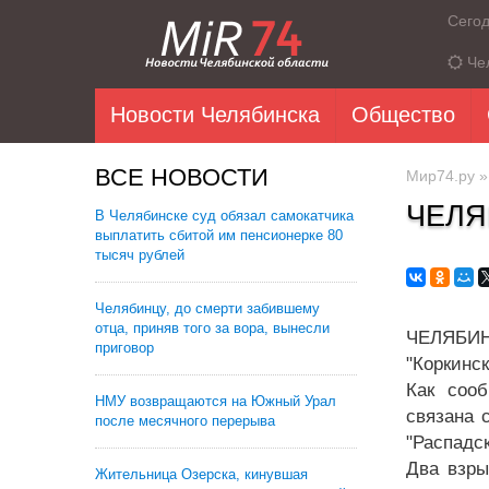
Сего
Че
Новости Челябинска
Общество
ВСЕ НОВОСТИ
Мир74.ру
ЧЕЛЯ
В Челябинске суд обязал самокатчика
выплатить сбитой им пенсионерке 80
тысяч рублей
Челябинцу, до смерти забившему
отца, приняв того за вора, вынесли
ЧЕЛЯБИН
приговор
"Коркинск
Как соо
НМУ возвращаются на Южный Урал
связана 
после месячного перерыва
"Распадск
Два взры
Жительница Озерска, кинувшая