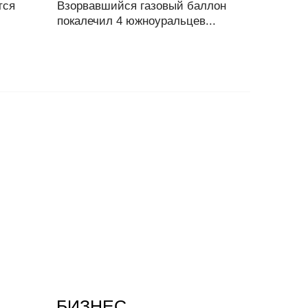
тся
Взорвавшийся газовый баллон
покалечил 4 южноуральцев...
БИЗНЕС