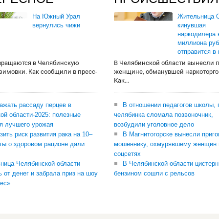
На Южный Урал
Жительница О
вернулись чижи
кинувшая
наркодилера 
миллиона руб
отправится в
вращаются в Челябинскую
В Челябинской области вынесли 
 зимовки. Как сообщили в пресс-
женщине, обманувшей наркоторго
Как...
сажать рассаду перцев в
В отношении педагогов школы, 
ой области-2025: полезные
челябинка сломала позвоночник,
я лучшего урожая
возбудили уголовное дело
зить риск развития рака на 10–
В Магнитогорске вынесли приго
ты о здоровом рационе дали
мошеннику, охмурявшему женщин 
соцсетях
ница Челябинской области
В Челябинской области цистерн
ь от денег и забрала приз на шоу
бензином сошли с рельсов
ес»