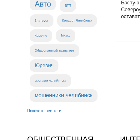
Авто
Бастую
ДТП
Северо
остават
Златоуст
Концерт Челябинск
Коркино
Миасс
Общественный транспорт
Юревич
выставки челябинска
мошенники челябинск
Показать все теги
ОБЩЕСТВЕННАЯ
ИНТ