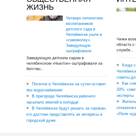
ЖИЗНЬ
Четверо пятилетних
воспитанников
детского сада в
Челябинске ушли в
Чижи воз
«самоволку».
область с
Заведующую
службе...
оштрафовали
Заведующую детским садом в
челябинском «Ньютон» оштрафовали за
Когда 
бегство...
Челябинск
советы дл
Как сни
Поселок в Челябинске на сутки оставят
20%: сове
без водоснабжения
эксперты
В пригороде Челябинска рабочего
Житель
засыпало землей в колодце
отказалас
В Челябинске будут решать за горожан,
«Поле чуд
кто достоин представлять их интересы в
городской думе