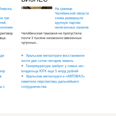
зерска,
На границе
Челябинской области
на три
снова развернули
лей,
крупную партию
 колонию
нелегальных казанов
приговор
Челябинская таможня не пропустила
вца.
почти 3 тысячи незаконно ввезенных
чугунных...
где
Уральские металлурги восстановили
почти две сотни гектаров земель
Генпрокуратура требует у семьи экс-
вор
владельца ЮГК еще 5 млрд рублей
в
Уральские металлурги и «АВТОВАЗ»
наметили перспективы дальнейшего
ы с
сотрудничества