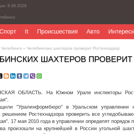
дня:
8.08.2026
лябинск
Спорт
It
Происшествия
Авто
Интерес
»
Челябинск
» Челябинских шахтеров проверит Ростехнадзор
БИНСКИХ ШАХТЕРОВ ПРОВЕРИТ
СКАЯ ОБЛАСТЬ. На Южном Урале инспекторы Ростех
ая".
бщили "Уралинформбюро" в Уральском управлении н
с решением Ростехнадзора проверить все угледобываю
ая". 17 мая 2010 года в управлении определят порядок 
ва произошли на крупнейшей в России угольной шахте