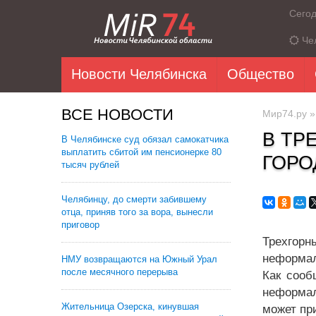
Сего
Че
Новости Челябинска
Общество
ВСЕ НОВОСТИ
Мир74.ру
В ТР
В Челябинске суд обязал самокатчика
выплатить сбитой им пенсионерке 80
ГОРО
тысяч рублей
Челябинцу, до смерти забившему
отца, приняв того за вора, вынесли
приговор
Трехгорн
неформал
НМУ возвращаются на Южный Урал
после месячного перерыва
Как сооб
неформал
Жительница Озерска, кинувшая
может при