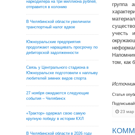
наркодилера на три миллиона рублей,
группа 
отправится в колонию
характе
материа
В Челябинской области увеличили
существо
транспортный налог вдвое
учесть 
окружающ
Южноуральские предприятия
продолжают наращивать просрочку по
неформал
дебиторской задолженности
Напомним
том, как 
Связь у Центрального стадиона в
Южноуральске подготовили к наплыву
любителей зимних видов спорта
Источник
27 ноября ожидаются следующие
Статья опуб
события – Челябинск
Подписывай
23 мар 
«Трактор» одержал свою самую
крупную победу в истории КХЛ
КОММ
В Челябинской области в 2026 году