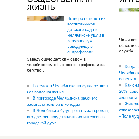
ЖИЗНЬ
Четверо пятилетних
воспитанников
детского сада в
Челябинске ушли в
Чижи воз
«самоволку».
область с
Заведующую
службе...
оштрафовали
Заведующую детским садом в
челябинском «Ньютон» оштрафовали за
Когда 
бегство...
Челябинск
советы дл
Как сни
Поселок в Челябинске на сутки оставят
20%: сове
без водоснабжения
эксперты
В пригороде Челябинска рабочего
Житель
засыпало землей в колодце
отказалас
В Челябинске будут решать за горожан,
«Поле чуд
кто достоин представлять их интересы в
городской думе