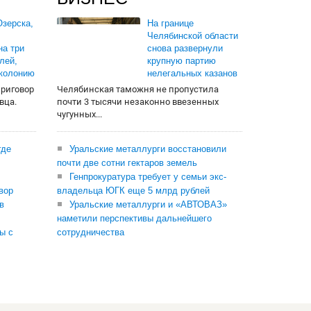
зерска,
На границе
Челябинской области
на три
снова развернули
лей,
крупную партию
 колонию
нелегальных казанов
приговор
Челябинская таможня не пропустила
вца.
почти 3 тысячи незаконно ввезенных
чугунных...
где
Уральские металлурги восстановили
почти две сотни гектаров земель
Генпрокуратура требует у семьи экс-
вор
владельца ЮГК еще 5 млрд рублей
в
Уральские металлурги и «АВТОВАЗ»
наметили перспективы дальнейшего
ы с
сотрудничества