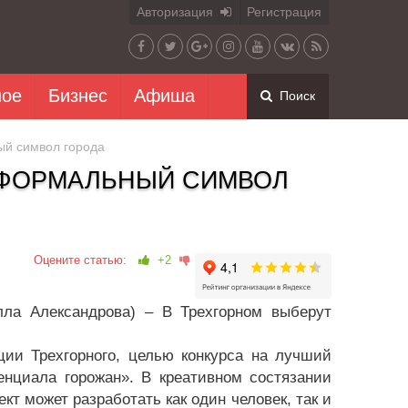
Авторизация
Регистрация
ное
Бизнес
Афиша
Поиск
ый символ города
ЕФОРМАЛЬНЫЙ СИМВОЛ
Оцените статью:
+2
лла Александрова) – В Трехгорном выберут
ции Трехгорного, целью конкурса на лучший
енциала горожан». В креативном состязании
кт может разработать как один человек, так и