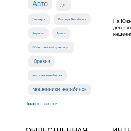
Авто
ДТП
Златоуст
Концерт Челябинск
На Южн
детског
кишечно
Коркино
Миасс
Общественный транспорт
Юревич
выставки челябинска
мошенники челябинск
Показать все теги
ОБЩЕСТВЕННАЯ
ИНТ