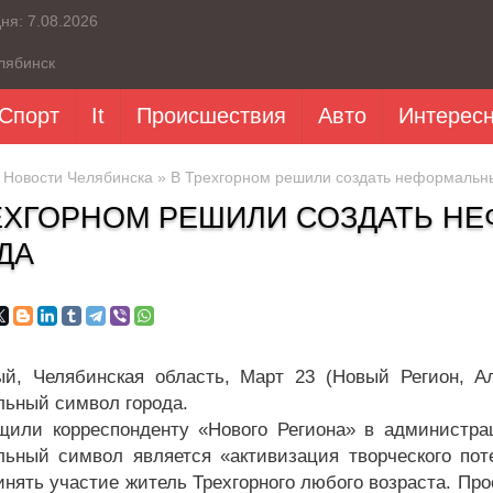
дня:
7.08.2026
лябинск
Спорт
It
Происшествия
Авто
Интерес
»
Новости Челябинска
» В Трехгорном решили создать неформальн
ЕХГОРНОМ РЕШИЛИ СОЗДАТЬ Н
ДА
ый, Челябинская область, Март 23 (Новый Регион, А
ьный символ города.
щили корреспонденту «Нового Региона» в администра
ьный символ является «активизация творческого пот
нять участие житель Трехгорного любого возраста. Прое