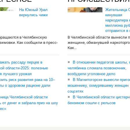
На Южный Урал
Жительница О
вернулись чижи
кинувшая
наркодилера 
миллиона руб
отправится в
вращаются в Челябинскую
В Челябинской области вынесли 
 зимовки. Как сообщили в пресс-
женщине, обманувшей наркоторго
Как...
сажать рассаду перцев в
В отношении педагогов школы, 
ой области-2025: полезные
челябинка сломала позвоночник,
я лучшего урожая
возбудили уголовное дело
зить риск развития рака на 10–
В Магнитогорске вынесли приго
ты о здоровом рационе дали
мошеннику, охмурявшему женщин 
соцсетях
ница Челябинской области
В Челябинской области цистерн
ь от денег и забрала приз на шоу
бензином сошли с рельсов
ес»