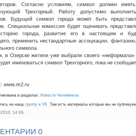
авторов. Согласно условиям, символ должен иметь
ризующий Трехгорный. Работу допустимо выполнит
лов. Будущий символ города может быть представ
м. Специальная комиссия будет оценивать представле
историю города, развитие его в настоящем и буд
его, применить нестандартные ассоциации, фантазию,
ьного символа.
, в Озерске жители уже выбрали своего «неформала» 
будет именоваться символ Трехгорного, пока не сообщае
: www.nr2.ru
ликована в разделах:
Новости Челябинска
тесь на нашу
группу в VK
. Там есть материалы которые мы не публикуем 
2010, 14:59,
ЕНТАРИИ 0