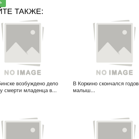
ь
ЙТЕ ТАКЖЕ:
бинске возбуждено дело
В Коркино скончался годо
у смерти младенца в...
малыш...