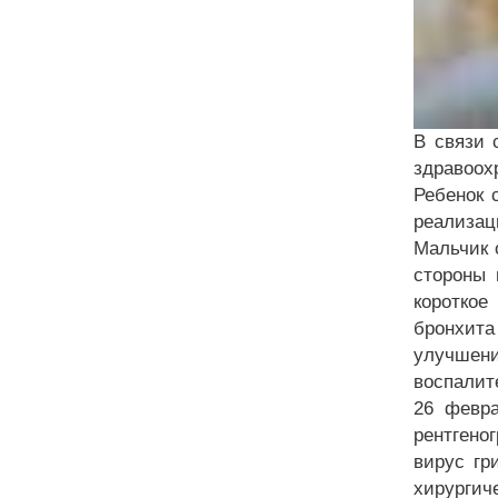
В связи 
здравоох
Ребенок 
реализац
Мальчик 
стороны 
короткое
бронхит
улучшени
воспалит
26 февр
рентгено
вирус гр
хирургич