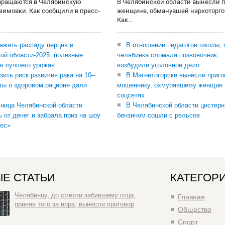
вращаются в Челябинскую
В Челябинской области вынесли 
 зимовки. Как сообщили в пресс-
женщине, обманувшей наркоторго
Как...
сажать рассаду перцев в
В отношении педагогов школы, 
ой области-2025: полезные
челябинка сломала позвоночник,
я лучшего урожая
возбудили уголовное дело
зить риск развития рака на 10–
В Магнитогорске вынесли приго
ты о здоровом рационе дали
мошеннику, охмурявшему женщин 
соцсетях
ница Челябинской области
В Челябинской области цистерн
ь от денег и забрала приз на шоу
бензином сошли с рельсов
ес»
Е СТАТЬИ
КАТЕГОР
Челябинцу, до смерти забившему отца,
Главная
приняв того за вора, вынесли приговор
Общество
Спорт