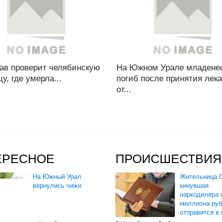
ав проверит челябинскую
На Южном Урале младене
у, где умерла...
погиб после принятия лек
от...
ЕРЕСНОЕ
ПРОИСШЕСТВИЯ
На Южный Урал
Жительница О
вернулись чижи
кинувшая
наркодилера 
миллиона руб
отправится в