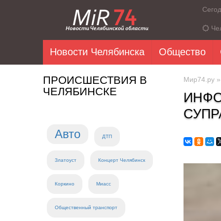
Сего
Че
Новости Челябинска
Общество
ПРОИСШЕСТВИЯ В
Мир74.ру
ЧЕЛЯБИНСКЕ
ИНФО
СУПР
Авто
ДТП
Златоуст
Концерт Челябинск
Коркино
Миасс
Общественный транспорт