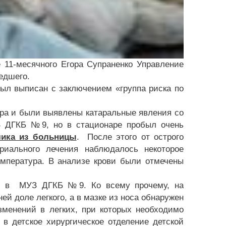
 11-месячного Егора Супраненко Управление
едшего.
ыл выписан с заключением «группа риска по
ура и были выявлены катаральные явления со
З ДГКБ №9, но в стационаре пробыл очень
чика из больницы
. После этого от острого
риального лечения наблюдалось некоторое
емпература. В анализе крови были отмечены
ию в МУЗ ДГКБ №9. Ко всему прочему, на
ей доле легкого, а в мазке из носа обнаружен
менений в легких, при которых необходимо
в детское хирургическое отделение детской