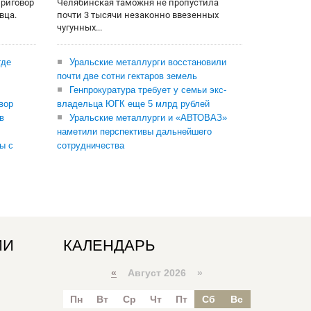
приговор
Челябинская таможня не пропустила
вца.
почти 3 тысячи незаконно ввезенных
чугунных...
где
Уральские металлурги восстановили
почти две сотни гектаров земель
Генпрокуратура требует у семьи экс-
вор
владельца ЮГК еще 5 млрд рублей
в
Уральские металлурги и «АВТОВАЗ»
наметили перспективы дальнейшего
ы с
сотрудничества
ИИ
КАЛЕНДАРЬ
«
Август 2026 »
Пн
Вт
Ср
Чт
Пт
Сб
Вс