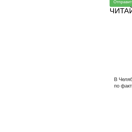
Отправит
ЧИТА
В Челя
по факт