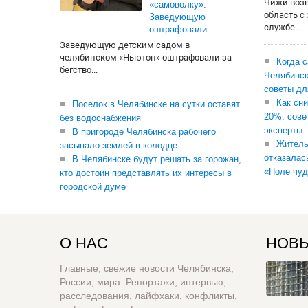
Чижи воз
«самоволку».
область с
Заведующую
службе...
оштрафовали
Заведующую детским садом в
челябинском «Ньютон» оштрафовали за
Когда 
бегство...
Челябинск
советы дл
Как сни
Поселок в Челябинске на сутки оставят
20%: сове
без водоснабжения
эксперты
В пригороде Челябинска рабочего
Житель
засыпало землей в колодце
отказалас
В Челябинске будут решать за горожан,
«Поле чуд
кто достоин представлять их интересы в
городской думе
О НАС
НОВЫ
Главные, свежие новости Челябинска,
России, мира. Репортажи, интервью,
расследования, лайфхаки, конфликты,