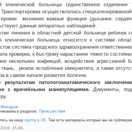
й клинической больницы (единственное отделение 
. Транспортировка осуществлялась специализированной
тировки жизненно важные функции (дыхание, сердеч
ьствуют данные аппаратных наблюдений.
утки лечения в областной детской больнице ребенок с
я клиническая больница относится к системе облас
стов система городского здравоохранения ответственнос
зала проверка, к быстрому нарастанию тяжести состояни
ние нескольких инфекций, воздействие агрессивной 
 ткань, резкое ослабление иммунитета, а также отсутс
ра в самом начале развития болезни.
о результатам патологоанатомического заключени
ые с врачебными манипуляциями.
Документы, под
ру.
:
Минздрав
ликована в разделах:
Происшествия
тесь на нашу
группу в VK
. Там есть материалы которые мы не публикуем 
2010, 15:46,