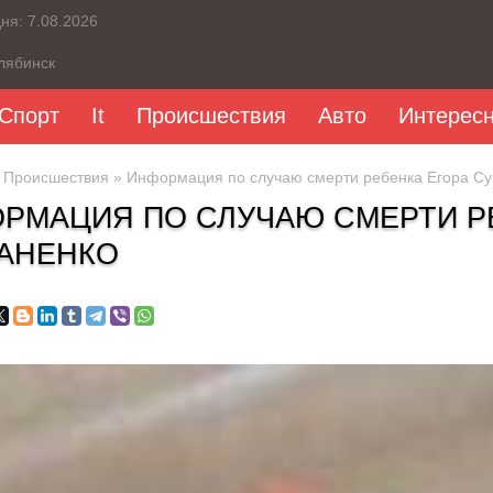
дня:
7.08.2026
лябинск
Спорт
It
Происшествия
Авто
Интерес
»
Происшествия
» Информация по случаю смерти ребенка Егора С
РМАЦИЯ ПО СЛУЧАЮ СМЕРТИ Р
АНЕНКО