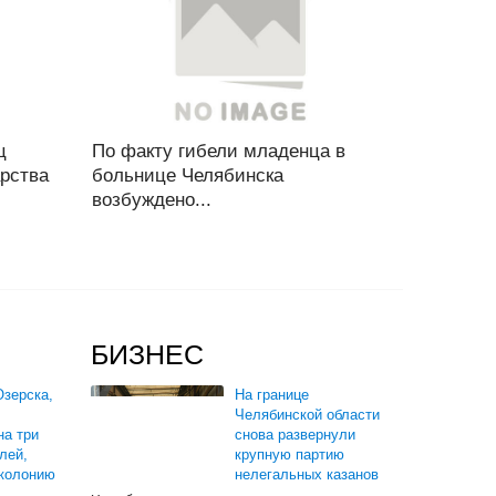
ц
По факту гибели младенца в
арства
больнице Челябинска
возбуждено...
БИЗНЕС
зерска,
На границе
Челябинской области
на три
снова развернули
лей,
крупную партию
 колонию
нелегальных казанов