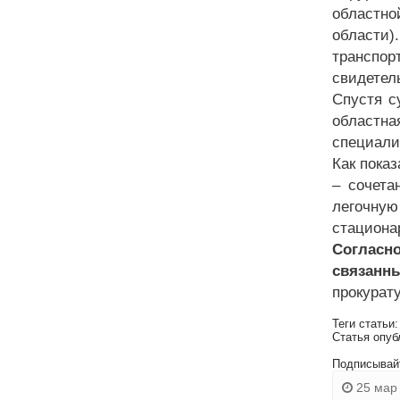
областно
области)
транспор
свидетел
Спустя с
областна
специали
Как пока
– сочета
легочную
стациона
Согласн
связанн
прокурату
Теги статьи
Статья опуб
Подписывай
25 мар 