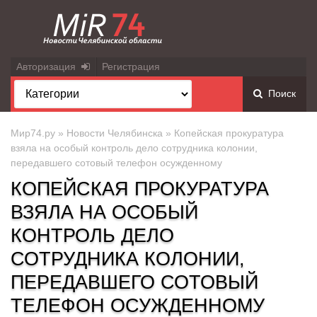
Авторизация
Регистрация
Поиск
Мир74.ру
»
Новости Челябинска
» Копейская прокуратура
взяла на особый контроль дело сотрудника колонии,
передавшего сотовый телефон осужденному
КОПЕЙСКАЯ ПРОКУРАТУРА
ВЗЯЛА НА ОСОБЫЙ
КОНТРОЛЬ ДЕЛО
СОТРУДНИКА КОЛОНИИ,
ПЕРЕДАВШЕГО СОТОВЫЙ
ТЕЛЕФОН ОСУЖДЕННОМУ