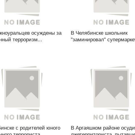
жноуральцев осуждены за
В Челябинске школьник
нный терроризм...
"заминировал" супермаркет
инске с родителей юного
В Аргаяшком районе осуд
ного террориста...
лжетерриториста, пытавшег