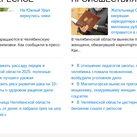
На Южный Урал
Жительница О
вернулись чижи
кинувшая
наркодилера 
миллиона руб
отправится в
вращаются в Челябинскую
В Челябинской области вынесли 
 зимовки. Как сообщили в пресс-
женщине, обманувшей наркоторго
Как...
сажать рассаду перцев в
В отношении педагогов школы, 
ой области-2025: полезные
челябинка сломала позвоночник,
я лучшего урожая
возбудили уголовное дело
зить риск развития рака на 10–
В Магнитогорске вынесли приго
ты о здоровом рационе дали
мошеннику, охмурявшему женщин 
соцсетях
ница Челябинской области
В Челябинской области цистерн
ь от денег и забрала приз на шоу
бензином сошли с рельсов
ес»