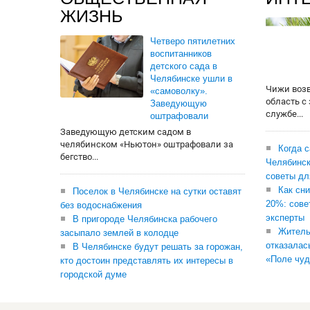
ЖИЗНЬ
Четверо пятилетних
воспитанников
детского сада в
Челябинске ушли в
Чижи воз
«самоволку».
область с
Заведующую
службе...
оштрафовали
Заведующую детским садом в
челябинском «Ньютон» оштрафовали за
Когда 
бегство...
Челябинск
советы дл
Как сни
Поселок в Челябинске на сутки оставят
20%: сове
без водоснабжения
эксперты
В пригороде Челябинска рабочего
Житель
засыпало землей в колодце
отказалас
В Челябинске будут решать за горожан,
«Поле чуд
кто достоин представлять их интересы в
городской думе