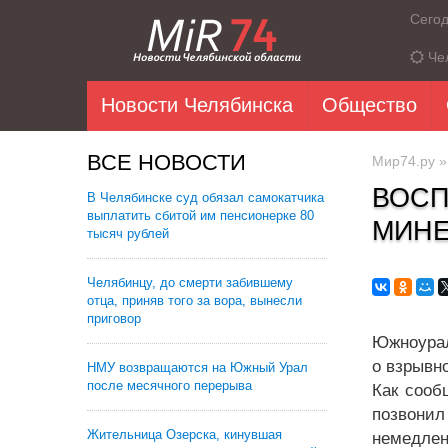
Сего
Че
Новости Челябинска
Общество
ВСЕ НОВОСТИ
Мир74.ру
ВОСП
В Челябинске суд обязал самокатчика
выплатить сбитой им пенсионерке 80
МИН
тысяч рублей
Челябинцу, до смерти забившему
отца, приняв того за вора, вынесли
приговор
Южноурал
о взрывн
НМУ возвращаются на Южный Урал
после месячного перерыва
Как сооб
позвонил
Жительница Озерска, кинувшая
немедле