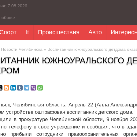
дня:
7.08.2026
лябинск
Спорт
It
Происшествия
Авто
Интерес
»
Новости Челябинска
» Воспитанник южноуральского детдома оказ
ИТАННИК ЮЖНОУРАЛЬСКОГО ДЕ
ЕРОМ
ьск, Челябинская область, Апрель 22 (Алла Александр
ом устройстве оштрафован воспитанник детского дома.
щили в прокуратуре Челябинской области, 9 ноября 200
 по телефону в свое учреждение и сообщил, что в зда
нно прибыли сотрудники правоохранительных орга