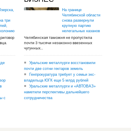
зерска,
На границе
Челябинской области
на три
снова развернули
лей,
крупную партию
 колонию
нелегальных казанов
приговор
Челябинская таможня не пропустила
вца.
почти 3 тысячи незаконно ввезенных
чугунных...
где
Уральские металлурги восстановили
почти две сотни гектаров земель
Генпрокуратура требует у семьи экс-
вор
владельца ЮГК еще 5 млрд рублей
в
Уральские металлурги и «АВТОВАЗ»
наметили перспективы дальнейшего
ы с
сотрудничества