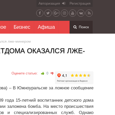
Авторизация
Регистрация
ное
Бизнес
Афиша
Поиск
ался лже-минером
ТДОМА ОКАЗАЛСЯ ЛЖЕ-
Оцените статью:
0
ова) – В Южноуральске за ложное сообщение
9 года 15-летний воспитанник детского дома
нии заложена бомба. На место происшествия
нов и специализированных служб. Однако