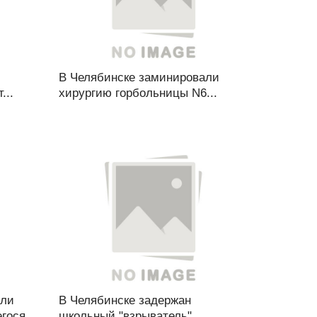
В Челябинске заминировали
...
хирургию горбольницы N6...
или
В Челябинске задержан
ося...
школьный "взрыватель"...