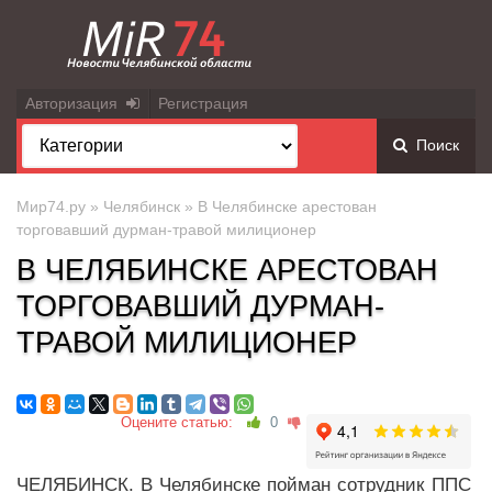
Авторизация
Регистрация
Поиск
Мир74.ру
»
Челябинск
» В Челябинске арестован
торговавший дурман-травой милиционер
В ЧЕЛЯБИНСКЕ АРЕСТОВАН
ТОРГОВАВШИЙ ДУРМАН-
ТРАВОЙ МИЛИЦИОНЕР
Оцените статью:
0
ЧЕЛЯБИНСК. В Челябинске пойман сотрудник ППС