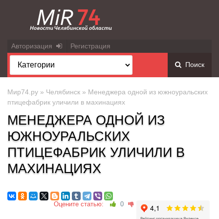
Авторизация
Регистрация
Поиск
Мир74.ру
»
Челябинск
» Менеджера одной из южноуральских
птицефабрик уличили в махинациях
МЕНЕДЖЕРА ОДНОЙ ИЗ
ЮЖНОУРАЛЬСКИХ
ПТИЦЕФАБРИК УЛИЧИЛИ В
МАХИНАЦИЯХ
Оцените статью:
0