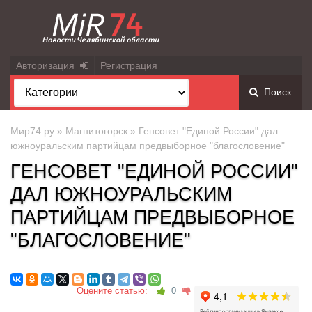
Авторизация
Регистрация
Поиск
Мир74.ру
»
Магнитогорск
» Генсовет "Единой России" дал
южноуральским партийцам предвыборное "благословение"
ГЕНСОВЕТ "ЕДИНОЙ РОССИИ"
ДАЛ ЮЖНОУРАЛЬСКИМ
ПАРТИЙЦАМ ПРЕДВЫБОРНОЕ
"БЛАГОСЛОВЕНИЕ"
Оцените статью:
0