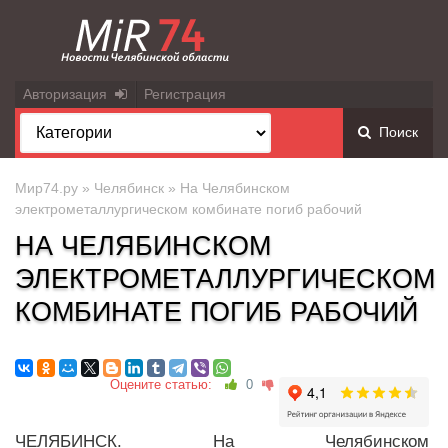
Авторизация
Регистрация
Поиск
Мир74.ру
»
Челябинск
» На Челябинском
электрометаллургическом комбинате погиб рабочий
НА ЧЕЛЯБИНСКОМ
ЭЛЕКТРОМЕТАЛЛУРГИЧЕСКОМ
КОМБИНАТЕ ПОГИБ РАБОЧИЙ
Оцените статью:
0
ЧЕЛЯБИНСК. На Челябинском