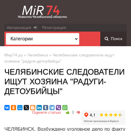
Авторизация
Регистрация
Поиск
Мир74.ру
»
Челябинск
» Челябинские следователи ищут
хозяина "радуги-детоубийцы"
ЧЕЛЯБИНСКИЕ СЛЕДОВАТЕЛИ
ИЩУТ ХОЗЯИНА "РАДУГИ-
ДЕТОУБИЙЦЫ"
Оцените статью:
0
ЧЕЛЯБИНСК. Возбуждено уголовное дело по факту