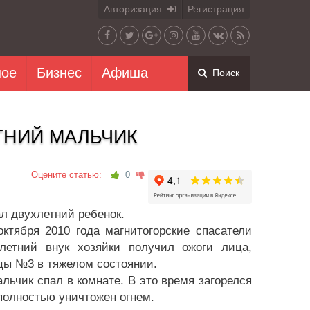
Авторизация
Регистрация
ное
Бизнес
Афиша
Поиск
ТНИЙ МАЛЬЧИК
Оцените статью:
0
 двухлетний ребенок.
тября 2010 года магнитогорские спасатели
летний внук хозяйки получил ожоги лица,
цы №3 в тяжелом состоянии.
альчик спал в комнате. В это время загорелся
полностью уничтожен огнем.