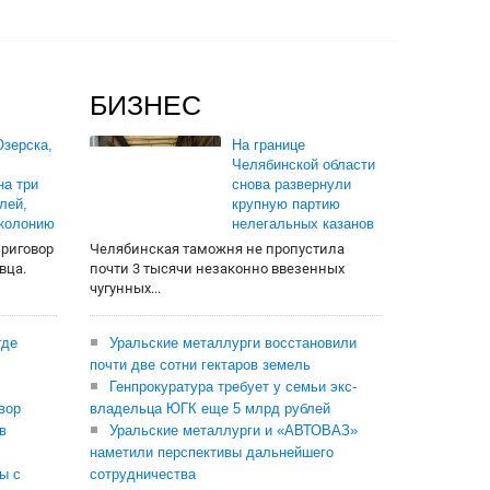
БИЗНЕС
зерска,
На границе
Челябинской области
на три
снова развернули
лей,
крупную партию
 колонию
нелегальных казанов
приговор
Челябинская таможня не пропустила
вца.
почти 3 тысячи незаконно ввезенных
чугунных...
где
Уральские металлурги восстановили
почти две сотни гектаров земель
Генпрокуратура требует у семьи экс-
вор
владельца ЮГК еще 5 млрд рублей
в
Уральские металлурги и «АВТОВАЗ»
наметили перспективы дальнейшего
ы с
сотрудничества