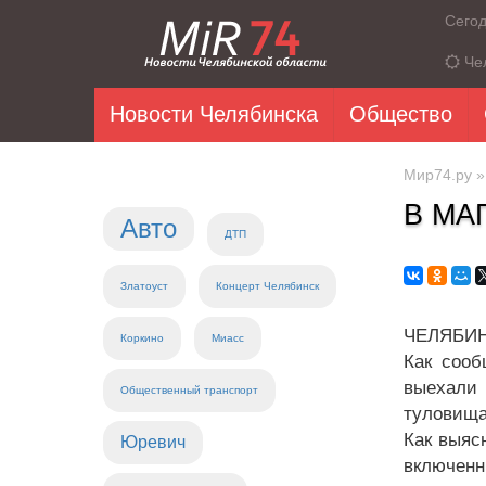
Сего
Че
Новости Челябинска
Общество
Мир74.ру
В МА
Авто
ДТП
Златоуст
Концерт Челябинск
ЧЕЛЯБИНС
Коркино
Миасс
Как сооб
выехали
Общественный транспорт
туловища
Как выяс
Юревич
включенн