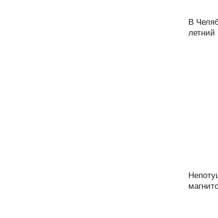
В Челяб
летний 
Непоту
магнито