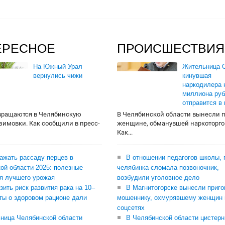
ЕРЕСНОЕ
ПРОИСШЕСТВИЯ
На Южный Урал
Жительница О
вернулись чижи
кинувшая
наркодилера 
миллиона руб
отправится в
вращаются в Челябинскую
В Челябинской области вынесли 
 зимовки. Как сообщили в пресс-
женщине, обманувшей наркоторго
Как...
сажать рассаду перцев в
В отношении педагогов школы, 
ой области-2025: полезные
челябинка сломала позвоночник,
я лучшего урожая
возбудили уголовное дело
зить риск развития рака на 10–
В Магнитогорске вынесли приго
ты о здоровом рационе дали
мошеннику, охмурявшему женщин 
соцсетях
ница Челябинской области
В Челябинской области цистерн