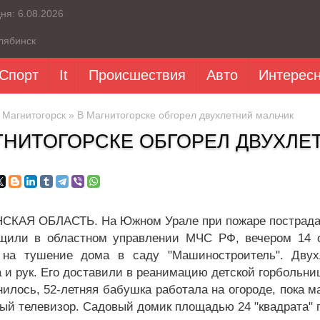
дня:
6.08.2026
лябинск
Спорт
It
Происшествия
Авто
Интерес
»
Магнитогорск
» В Магнитогорске обгорел двухлетний мальчик
ГНИТОГОРСКЕ ОБГОРЕЛ ДВУХЛЕ
КАЯ ОБЛАСТЬ. На Южном Урале при пожаре пострадал
щили в областном управлении МЧС РФ, вечером 14 ок
 на тушение дома в саду "Машиностроитель". Двух
 и рук. Его доставили в реанимацию детской горбольни
нилось, 52-летняя бабушка работала на огороде, пока м
ый телевизор. Садовый домик площадью 24 "квадрата" 