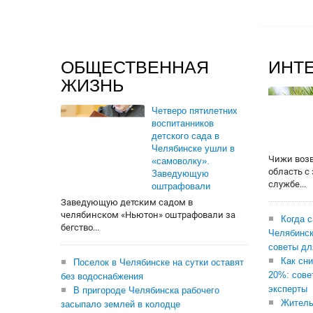
ОБЩЕСТВЕННАЯ
ИНТ
ЖИЗНЬ
Четверо пятилетних
воспитанников
детского сада в
Челябинске ушли в
Чижи воз
«самоволку».
область с
Заведующую
службе...
оштрафовали
Заведующую детским садом в
челябинском «Ньютон» оштрафовали за
Когда 
бегство...
Челябинск
советы дл
Как сни
Поселок в Челябинске на сутки оставят
20%: сове
без водоснабжения
эксперты
В пригороде Челябинска рабочего
Житель
засыпало землей в колодце