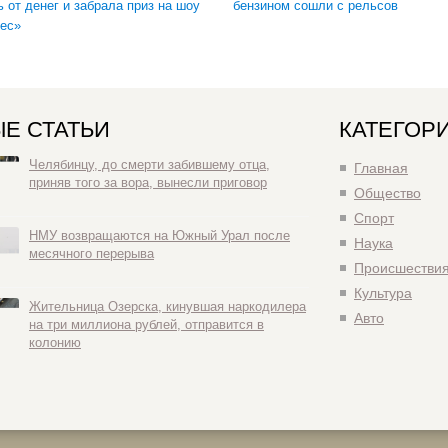
ь от денег и забрала приз на шоу
бензином сошли с рельсов
ес»
Е СТАТЬИ
КАТЕГОР
Челябинцу, до смерти забившему отца,
Главная
приняв того за вора, вынесли приговор
Общество
Спорт
НМУ возвращаются на Южный Урал после
Наука
месячного перерыва
Происшестви
Культура
Жительница Озерска, кинувшая наркодилера
Авто
на три миллиона рублей, отправится в
колонию