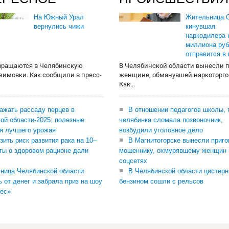
На Южный Урал
Жительница О
вернулись чижи
кинувшая
наркодилера 
миллиона руб
отправится в
вращаются в Челябинскую
В Челябинской области вынесли 
 зимовки. Как сообщили в пресс-
женщине, обманувшей наркоторго
Как...
сажать рассаду перцев в
В отношении педагогов школы, 
ой области-2025: полезные
челябинка сломала позвоночник,
я лучшего урожая
возбудили уголовное дело
зить риск развития рака на 10–
В Магнитогорске вынесли приго
ты о здоровом рационе дали
мошеннику, охмурявшему женщин 
соцсетях
ница Челябинской области
В Челябинской области цистерн
ь от денег и забрала приз на шоу
бензином сошли с рельсов
ес»