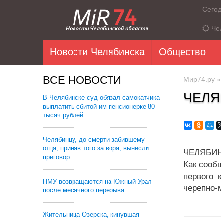
Сего
Че
Новости Челябинска
Общество
ВСЕ НОВОСТИ
Мир74.ру
ЧЕЛЯ
В Челябинске суд обязал самокатчика
выплатить сбитой им пенсионерке 80
тысяч рублей
Челябинцу, до смерти забившему
отца, приняв того за вора, вынесли
ЧЕЛЯБИНС
приговор
Как сооб
первого 
НМУ возвращаются на Южный Урал
черепно-
после месячного перерыва
Жительница Озерска, кинувшая