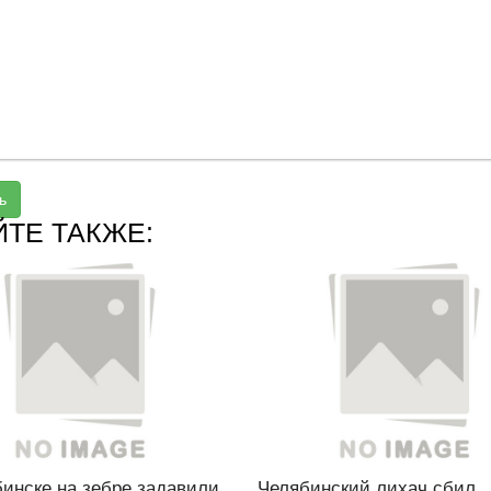
ь
ЙТЕ ТАКЖЕ:
инске на зебре задавили
Челябинский лихач сбил