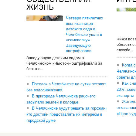
ЖИЗНЬ
Четверо пятилетних
воспитанников
детского сада в
Челябинске ушли в
Чижи воз
«самоволку».
область с
Заведующую
службе...
оштрафовали
Заведующую детским садом в
челябинском «Ньютон» оштрафовали за
Когда 
бегство...
Челябинск
советы дл
Как сни
Поселок в Челябинске на сутки оставят
20%: сове
без водоснабжения
эксперты
В пригороде Челябинска рабочего
Житель
засыпало землей в колодце
отказалас
В Челябинске будут решать за горожан,
«Поле чуд
кто достоин представлять их интересы в
городской думе