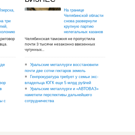
зерска,
На границе
Челябинской области
на три
снова развернули
лей,
крупную партию
 колонию
нелегальных казанов
приговор
Челябинская таможня не пропустила
вца.
почти 3 тысячи незаконно ввезенных
чугунных...
где
Уральские металлурги восстановили
почти две сотни гектаров земель
Генпрокуратура требует у семьи экс-
вор
владельца ЮГК еще 5 млрд рублей
в
Уральские металлурги и «АВТОВАЗ»
наметили перспективы дальнейшего
ы с
сотрудничества