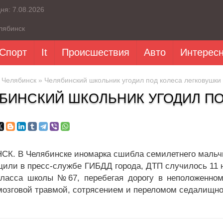
дня:
7.08.2026
лябинск
Спорт
It
Происшествия
Авто
Интерес
»
Челябинск
» Челябинский школьник угодил под колеса легковушки
БИНСКИЙ ШКОЛЬНИК УГОДИЛ ПО
К. В Челябинске иномарка сшибла семилетнего мальч
щили в пресс-службе ГИБДД города, ДТП случилось 11 н
класса школы №67, перебегая дорогу в неположенном
мозговой травмой, сотрясением и переломом седалищной