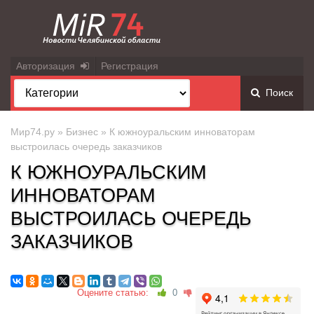
Авторизация
Регистрация
Поиск
Мир74.ру
»
Бизнес
» К южноуральским инноваторам
выстроилась очередь заказчиков
К ЮЖНОУРАЛЬСКИМ
ИННОВАТОРАМ
ВЫСТРОИЛАСЬ ОЧЕРЕДЬ
ЗАКАЗЧИКОВ
Оцените статью:
0