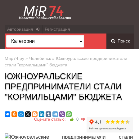
Авторизация
Регистрация
Поиск
Мир74.ру
»
Челябинск
» Южноуральские предприниматели
стали "кормильцами" бюджета
ЮЖНОУРАЛЬСКИЕ
ПРЕДПРИНИМАТЕЛИ СТАЛИ
"КОРМИЛЬЦАМИ" БЮДЖЕТА
Оцените статью:
0