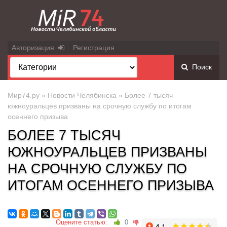
Авторизация
Регистрация
Поиск
Мир74.ру
»
Новости Челябинска
» Более 7 тысяч
южноуральцев призваны на срочную службу по итогам
осеннего призыва
БОЛЕЕ 7 ТЫСЯЧ
ЮЖНОУРАЛЬЦЕВ ПРИЗВАНЫ
НА СРОЧНУЮ СЛУЖБУ ПО
ИТОГАМ ОСЕННЕГО ПРИЗЫВА
Оцените статью:
0