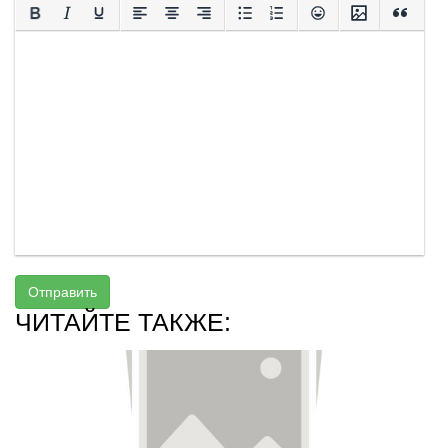
Отправить
ЧИТАЙТЕ ТАКЖЕ: