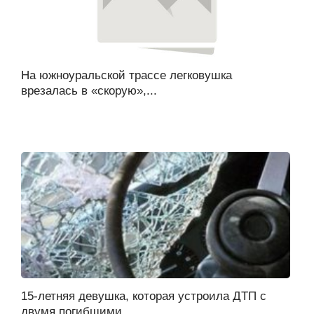
На южноуральской трассе легковушка
врезалась в «скорую»,...
15-летняя девушка, которая устроила ДТП с
двумя погибшими,...