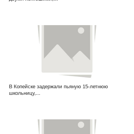
В Копейске задержали пьяную 15-летнюю
школьницу,...