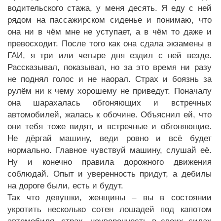
водительского стажа, у меня десять. Я еду с ней
рядом на пассажирском сиденье и понимаю, что
она ни в чём мне не уступает, а в чём то даже и
превосходит. После того как она сдала экзамены в
ГАИ, я три или четыре дня ездил с ней везде.
Рассказывал, показывал, но за это время ни разу
не поднял голос и не наорал. Страх и боязнь за
рулём ни к чему хорошему не приведут. Поначалу
она шарахалась обгоняющих и встречных
автомобилей, жалась к обочине. Объяснил ей, что
они тебя тоже видят, и встречные и обгоняющие.
Не дёргай машину, веди ровно и всё будет
нормально. Главное чувствуй машину, слушай её.
Ну и конечно правила дорожного движения
соблюдай. Опыт и уверенность придут, а дебилы
на дороге были, есть и будут.
Так что девушки, женщины – вы в состоянии
укротить несколько сотен лошадей под капотом