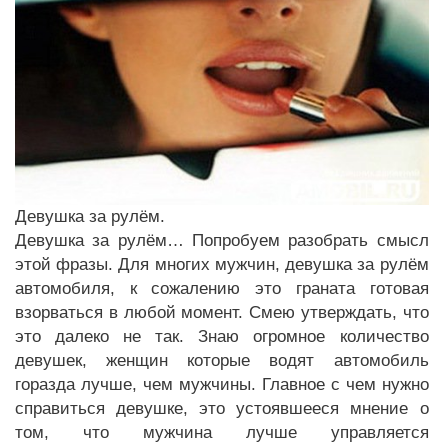
Девушка за рулём.
Девушка за рулём… Попробуем разобрать смысл
этой фразы. Для многих мужчин, девушка за рулём
автомобиля, к сожалению это граната готовая
взорваться в любой момент. Смею утверждать, что
это далеко не так. Знаю огромное количество
девушек, женщин которые водят автомобиль
горазда лучше, чем мужчины. Главное с чем нужно
справиться девушке, это устоявшееся мнение о
том, что мужчина лучше управляется