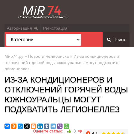
Авторизация
Регистрация
Поиск
Мир74.ру
»
Новости Челябинска
» Из-за кондиционеров и
отключений горячей воды южноуральцы могут подхватить
легионеллез
ИЗ-ЗА КОНДИЦИОНЕРОВ И
ОТКЛЮЧЕНИЙ ГОРЯЧЕЙ ВОДЫ
ЮЖНОУРАЛЬЦЫ МОГУТ
ПОДХВАТИТЬ ЛЕГИОНЕЛЛЕЗ
Оцените статью:
0