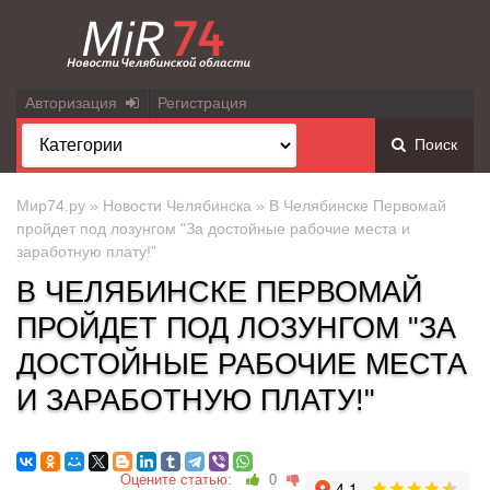
Авторизация
Регистрация
Поиск
Мир74.ру
»
Новости Челябинска
» В Челябинске Первомай
пройдет под лозунгом "За достойные рабочие места и
заработную плату!"
В ЧЕЛЯБИНСКЕ ПЕРВОМАЙ
ПРОЙДЕТ ПОД ЛОЗУНГОМ "ЗА
ДОСТОЙНЫЕ РАБОЧИЕ МЕСТА
И ЗАРАБОТНУЮ ПЛАТУ!"
Оцените статью:
0