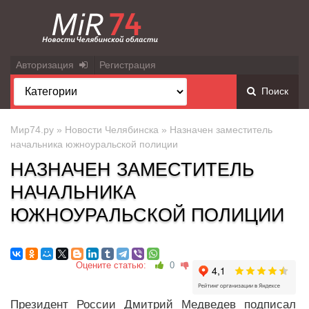
Авторизация
Регистрация
Поиск
Мир74.ру
»
Новости Челябинска
» Назначен заместитель
начальника южноуральской полиции
НАЗНАЧЕН ЗАМЕСТИТЕЛЬ
НАЧАЛЬНИКА
ЮЖНОУРАЛЬСКОЙ ПОЛИЦИИ
Оцените статью:
0
Президент России Дмитрий Медведев подписал