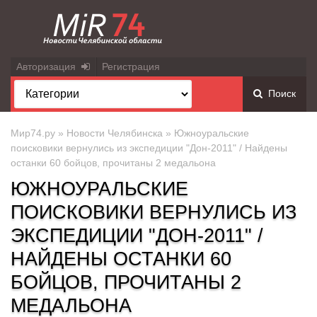
Авторизация
Регистрация
Поиск
Мир74.ру
»
Новости Челябинска
» Южноуральские
поисковики вернулись из экспедиции "Дон-2011" / Найдены
останки 60 бойцов, прочитаны 2 медальона
ЮЖНОУРАЛЬСКИЕ
ПОИСКОВИКИ ВЕРНУЛИСЬ ИЗ
ЭКСПЕДИЦИИ "ДОН-2011" /
НАЙДЕНЫ ОСТАНКИ 60
БОЙЦОВ, ПРОЧИТАНЫ 2
МЕДАЛЬОНА