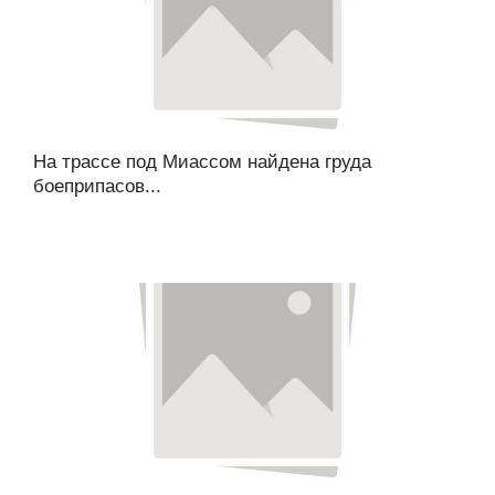
На трассе под Миассом найдена груда
боеприпасов...