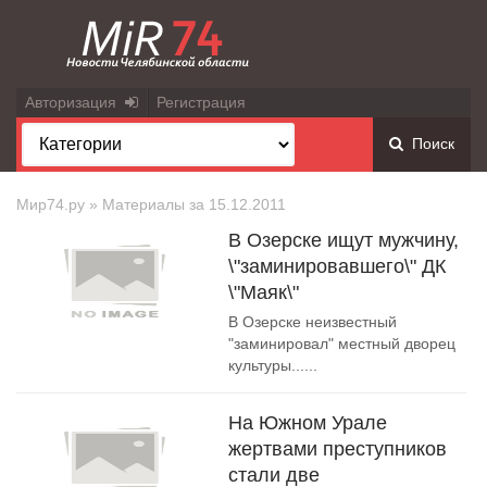
Авторизация
Регистрация
Поиск
Мир74.ру
» Материалы за 15.12.2011
В Озерске ищут мужчину,
\"заминировавшего\" ДК
\"Маяк\"
В Озерске неизвестный
"заминировал" местный дворец
культуры......
На Южном Урале
жертвами преступников
стали две