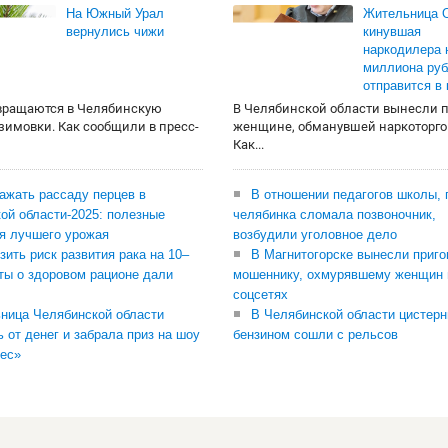
На Южный Урал
Жительница О
вернулись чижи
кинувшая
наркодилера 
миллиона руб
отправится в
вращаются в Челябинскую
В Челябинской области вынесли 
 зимовки. Как сообщили в пресс-
женщине, обманувшей наркоторго
Как...
сажать рассаду перцев в
В отношении педагогов школы, 
ой области-2025: полезные
челябинка сломала позвоночник,
я лучшего урожая
возбудили уголовное дело
зить риск развития рака на 10–
В Магнитогорске вынесли приго
ты о здоровом рационе дали
мошеннику, охмурявшему женщин 
соцсетях
ница Челябинской области
В Челябинской области цистерн
ь от денег и забрала приз на шоу
бензином сошли с рельсов
ес»