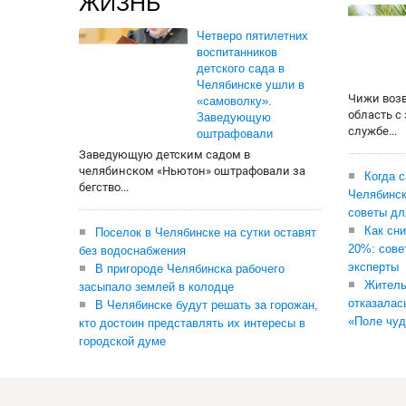
ЖИЗНЬ
Четверо пятилетних
воспитанников
детского сада в
Челябинске ушли в
Чижи воз
«самоволку».
область с
Заведующую
службе...
оштрафовали
Заведующую детским садом в
челябинском «Ньютон» оштрафовали за
Когда 
бегство...
Челябинск
советы дл
Как сни
Поселок в Челябинске на сутки оставят
20%: сове
без водоснабжения
эксперты
В пригороде Челябинска рабочего
Житель
засыпало землей в колодце
отказалас
В Челябинске будут решать за горожан,
«Поле чуд
кто достоин представлять их интересы в
городской думе