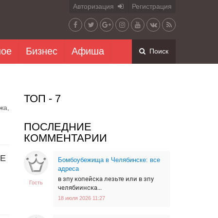
Авторизация
Регистрация
ное
Бизнес
Афиша
Поиск
ТОП - 7
жа,
ПОСЛЕДНИЕ
КОММЕНТАРИИ
ОЕ
Бомбоубежища в Челябинске: все
адреса
в зпу копейска лезьте или в зпу
Гость
челябиинска...
18 июля 2026 11:27