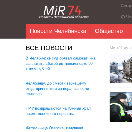
Сего
Че
Новости Челябинска
Общество
ВСЕ НОВОСТИ
Мир74.ру
»
В Челябинске суд обязал самокатчика
выплатить сбитой им пенсионерке 80
тысяч рублей
Челябинцу, до смерти забившему
отца, приняв того за вора, вынесли
приговор
НМУ возвращаются на Южный Урал
после месячного перерыва
Жительница Озерска, кинувшая