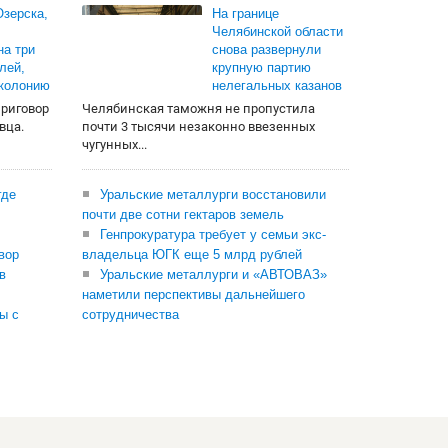
зерска,
На границе
Челябинской области
на три
снова развернули
лей,
крупную партию
 колонию
нелегальных казанов
приговор
Челябинская таможня не пропустила
вца.
почти 3 тысячи незаконно ввезенных
чугунных...
где
Уральские металлурги восстановили
почти две сотни гектаров земель
Генпрокуратура требует у семьи экс-
вор
владельца ЮГК еще 5 млрд рублей
в
Уральские металлурги и «АВТОВАЗ»
наметили перспективы дальнейшего
ы с
сотрудничества