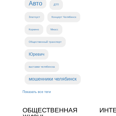
Авто
ДТП
Златоуст
Концерт Челябинск
Коркино
Миасс
Общественный транспорт
Юревич
выставки челябинска
мошенники челябинск
Показать все теги
ОБЩЕСТВЕННАЯ
ИНТ