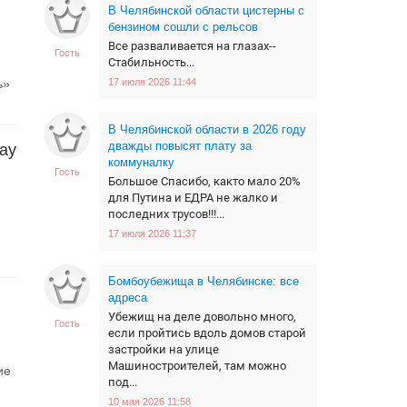
В Челябинской области цистерны с
бензином сошли с рельсов
Все разваливается на глазах--
Гость
Стабильность...
ь»
17 июля 2026 11:44
В Челябинской области в 2026 году
дважды повысят плату за
ay
коммуналку
Гость
Большое Спасибо, както мало 20%
для Путина и ЕДРА не жалко и
последних трусов!!!...
17 июля 2026 11:37
Бомбоубежища в Челябинске: все
адреса
Убежищ на деле довольно много,
Гость
если пройтись вдоль домов старой
застройки на улице
Машиностроителей, там можно
ие
под...
10 мая 2026 11:58