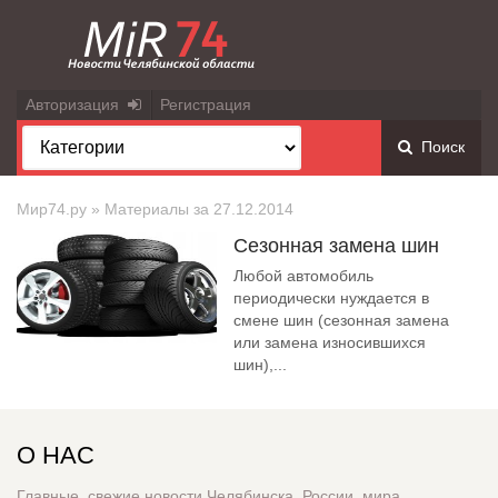
Авторизация
Регистрация
Поиск
Мир74.ру
» Материалы за 27.12.2014
Cезонная замена шин
Любой автомобиль
периодически нуждается в
смене шин (сезонная замена
или замена износившихся
шин),...
О НАС
Главные, свежие новости Челябинска, России, мира.