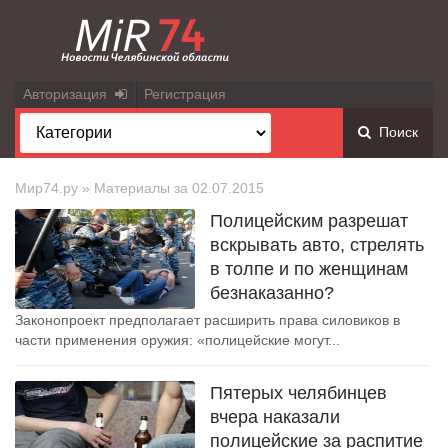
Авторизация
Регистрация
Поиск
Мир74.ру
» Материалы за 02.07.2015
Полицейским разрешат
вскрывать авто, стрелять
в толпе и по женщинам
безнаказанно?
Законопроект предполагает расширить права силовиков в
части применения оружия: «полицейские могут...
Пятерых челябинцев
вчера наказали
полицейские за распитие