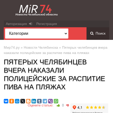
Авторизация
Регистрация
Поиск
Мир74.ру
»
Новости Челябинска
» Пятерых челябинцев вчера
наказали полицейские за распитие пива на пляжах
ПЯТЕРЫХ ЧЕЛЯБИНЦЕВ
ВЧЕРА НАКАЗАЛИ
ПОЛИЦЕЙСКИЕ ЗА РАСПИТИЕ
ПИВА НА ПЛЯЖАХ
Оцените статью:
0