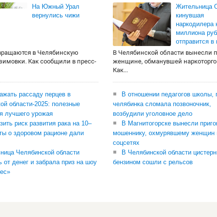
На Южный Урал
Жительница О
вернулись чижи
кинувшая
наркодилера 
миллиона руб
отправится в
вращаются в Челябинскую
В Челябинской области вынесли 
 зимовки. Как сообщили в пресс-
женщине, обманувшей наркоторго
Как...
сажать рассаду перцев в
В отношении педагогов школы, 
ой области-2025: полезные
челябинка сломала позвоночник,
я лучшего урожая
возбудили уголовное дело
зить риск развития рака на 10–
В Магнитогорске вынесли приго
ты о здоровом рационе дали
мошеннику, охмурявшему женщин 
соцсетях
ница Челябинской области
В Челябинской области цистерн
ь от денег и забрала приз на шоу
бензином сошли с рельсов
ес»