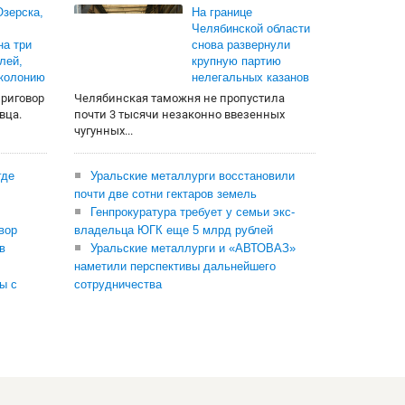
зерска,
На границе
Челябинской области
на три
снова развернули
лей,
крупную партию
 колонию
нелегальных казанов
приговор
Челябинская таможня не пропустила
вца.
почти 3 тысячи незаконно ввезенных
чугунных...
где
Уральские металлурги восстановили
почти две сотни гектаров земель
Генпрокуратура требует у семьи экс-
вор
владельца ЮГК еще 5 млрд рублей
в
Уральские металлурги и «АВТОВАЗ»
наметили перспективы дальнейшего
ы с
сотрудничества