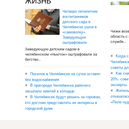
ЖИЗНЬ
Четверо пятилетних
воспитанников
детского сада в
Челябинске ушли в
Чижи воз
«самоволку».
область с
Заведующую
службе...
оштрафовали
Заведующую детским садом в
челябинском «Ньютон» оштрафовали за
Когда 
бегство...
Челябинск
советы дл
Как сни
Поселок в Челябинске на сутки оставят
20%: сове
без водоснабжения
эксперты
В пригороде Челябинска рабочего
Житель
засыпало землей в колодце
отказалас
В Челябинске будут решать за горожан,
«Поле чуд
кто достоин представлять их интересы в
городской думе