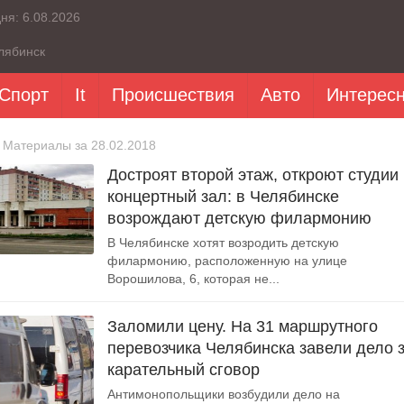
дня:
6.08.2026
лябинск
Спорт
It
Происшествия
Авто
Интерес
 Материалы за 28.02.2018
Достроят второй этаж, откроют студии
концертный зал: в Челябинске
возрождают детскую филармонию
В Челябинске хотят возродить детскую
филармонию, расположенную на улице
Ворошилова, 6, которая не...
Заломили цену. На 31 маршрутного
перевозчика Челябинска завели дело 
карательный сговор
Антимонопольщики возбудили дело на