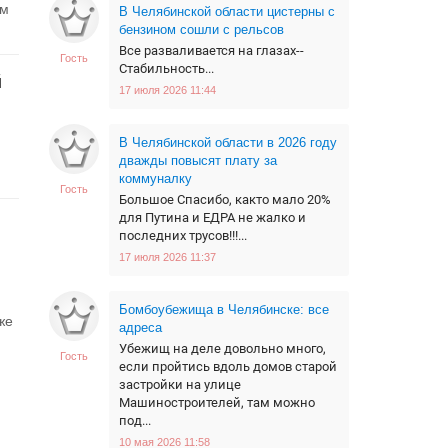
ом
В Челябинской области цистерны с
бензином сошли с рельсов
Все разваливается на глазах--
Гость
Стабильность...
й
17 июля 2026 11:44
В Челябинской области в 2026 году
дважды повысят плату за
коммуналку
Гость
Большое Спасибо, както мало 20%
для Путина и ЕДРА не жалко и
последних трусов!!!...
17 июля 2026 11:37
Бомбоубежища в Челябинске: все
же
адреса
Убежищ на деле довольно много,
Гость
если пройтись вдоль домов старой
застройки на улице
Машиностроителей, там можно
под...
10 мая 2026 11:58