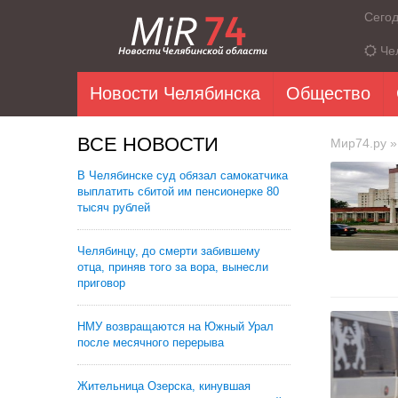
Сего
Че
Новости Челябинска
Общество
ВСЕ НОВОСТИ
Мир74.ру
»
В Челябинске суд обязал самокатчика
выплатить сбитой им пенсионерке 80
тысяч рублей
Челябинцу, до смерти забившему
отца, приняв того за вора, вынесли
приговор
НМУ возвращаются на Южный Урал
после месячного перерыва
Жительница Озерска, кинувшая