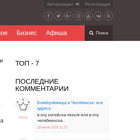
Авторизация
Регистрация
ное
Бизнес
Афиша
Поиск
 и
ТОП - 7
ПОСЛЕДНИЕ
КОММЕНТАРИИ
Бомбоубежища в Челябинске: все
адреса
в зпу копейска лезьте или в зпу
Гость
за
челябиинска...
18 июля 2026 11:27