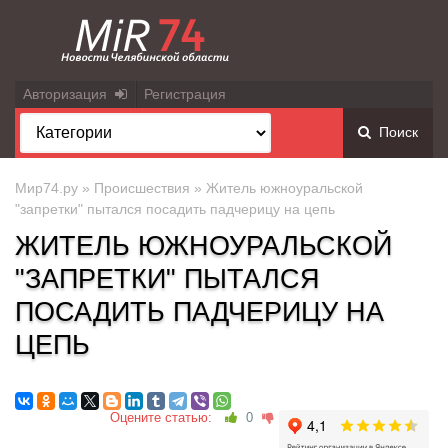
Авторизация
Регистрация
Поиск
Мир74.ру
»
Происшествия
» Житель южноуральской
"запретки" пытался посадить падчерицу на цепь
ЖИТЕЛЬ ЮЖНОУРАЛЬСКОЙ
"ЗАПРЕТКИ" ПЫТАЛСЯ
ПОСАДИТЬ ПАДЧЕРИЦУ НА
ЦЕПЬ
Оцените статью:
0