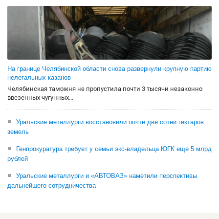
На границе Челябинской области снова развернули крупную партию
нелегальных казанов
Челябинская таможня не пропустила почти 3 тысячи незаконно
ввезенных чугунных...
Уральские металлурги восстановили почти две сотни гектаров
земель
Генпрокуратура требует у семьи экс-владельца ЮГК еще 5 млрд
рублей
Уральские металлурги и «АВТОВАЗ» наметили перспективы
дальнейшего сотрудничества