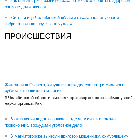
Как снизить риск развития рака на 10–20%: советы о здоровом
рационе дали эксперты
Жительница Челябинской области отказалась от денег и
забрала приз на шоу «Поле чудес»
ПРОИСШЕСТВИЯ
Жительница Озерска, кинувшая наркодилера на три миллиона
рублей, отправится в колонию
В Челябинской области вынесли приговор женщине, обманувшей
наркоторговца. Как...
В отношении педагогов школы, где челябинка сломала
позвоночник, возбудили уголовное дело
В Магнитогорске вынесли приговор мошеннику, охмурявшему