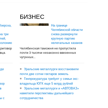
БИЗНЕС
зерска,
На границе
Челябинской области
на три
снова развернули
лей,
крупную партию
 колонию
нелегальных казанов
приговор
Челябинская таможня не пропустила
вца.
почти 3 тысячи незаконно ввезенных
чугунных...
где
Уральские металлурги восстановили
почти две сотни гектаров земель
Генпрокуратура требует у семьи экс-
вор
владельца ЮГК еще 5 млрд рублей
в
Уральские металлурги и «АВТОВАЗ»
наметили перспективы дальнейшего
ы с
сотрудничества