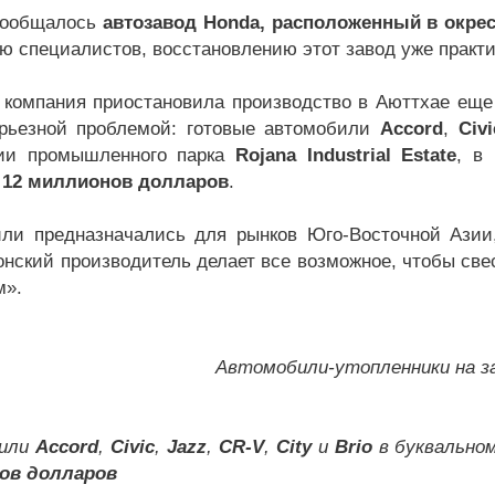
сообщалось
автозавод Honda, расположенный в окрес
ю специалистов, восстановлению этот завод уже практ
 компания приостановила производство в Аюттхае еще 
рьезной проблемой: готовые автомобили
Accord
,
Civi
рии промышленного парка
Rojana Industrial Estate
, в
л
12 миллионов долларов
.
ли предназначались для рынков Юго-Восточной Азии
онский производитель делает все возможное, чтобы све
м».
Автомобили-утопленники на з
или
Accord
,
Civic
,
Jazz
,
CR-V
,
City
и
Brio
в буквально
ов долларов