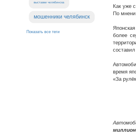
выставки челябинска
Как уже 
По мнени
мошенники челябинск
Японская
Показать все теги
более се
террито
состави
Автомоби
время яп
«За рулё
Автомоб
миллион