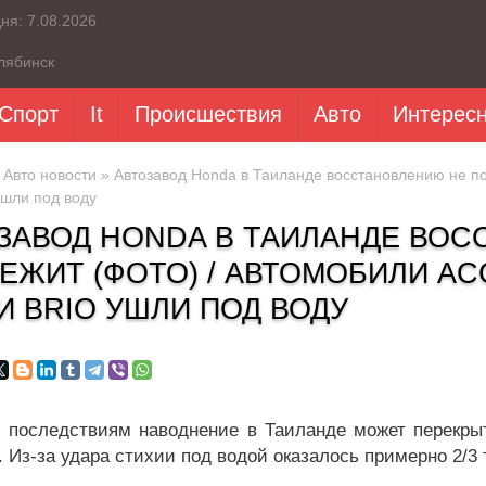
дня:
7.08.2026
лябинск
Спорт
It
Происшествия
Авто
Интерес
»
Авто новости
» Автозавод Honda в Таиланде восстановлению не под
 ушли под воду
ЗАВОД HONDA В ТАИЛАНДЕ ВО
ЕЖИТ (ФОТО) / АВТОМОБИЛИ ACCO
 И BRIO УШЛИ ПОД ВОДУ
 последствиям наводнение в Таиланде может перекры
. Из-за удара стихии под водой оказалось примерно 2/3