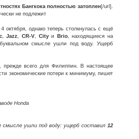
тностях Бангкока полностью затоплен
[/url].
ически не подлежит
4 октября, однако теперь столкнулась с ещё
c
,
Jazz
,
CR-V
,
City
и
Brio
, находящиеся на
 буквальном смысле ушли под воду. Ущерб
, прежде всего для Филиппин. В настоящее
сти экономические потери к минимуму, пишет
аводе Honda
м смысле ушли под воду: ущерб составил
12