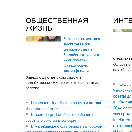
ОБЩЕСТВЕННАЯ
ИНТ
ЖИЗНЬ
Четверо пятилетних
воспитанников
детского сада в
Челябинске ушли в
Чижи воз
«самоволку».
область с
Заведующую
службе...
оштрафовали
Заведующую детским садом в
челябинском «Ньютон» оштрафовали за
Когда 
бегство...
Челябинск
советы дл
Как сни
Поселок в Челябинске на сутки оставят
20%: сове
без водоснабжения
эксперты
В пригороде Челябинска рабочего
Житель
засыпало землей в колодце
отказалас
В Челябинске будут решать за горожан,
«Поле чуд