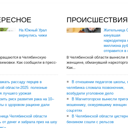
ЕРЕСНОЕ
ПРОИСШЕСТВИЯ
На Южный Урал
Жительница О
вернулись чижи
кинувшая
наркодилера 
миллиона руб
отправится в
вращаются в Челябинскую
В Челябинской области вынесли 
 зимовки. Как сообщили в пресс-
женщине, обманувшей наркоторго
Как...
сажать рассаду перцев в
В отношении педагогов школы, 
ой области-2025: полезные
челябинка сломала позвоночник,
я лучшего урожая
возбудили уголовное дело
зить риск развития рака на 10–
В Магнитогорске вынесли приго
ты о здоровом рационе дали
мошеннику, охмурявшему женщин 
соцсетях
ница Челябинской области
В Челябинской области цистерн
ь от денег и забрала приз на шоу
бензином сошли с рельсов
ес»