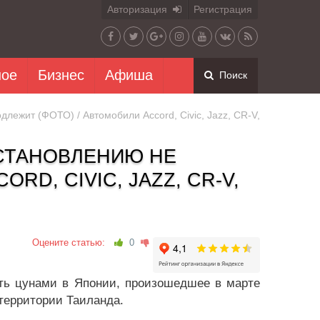
Авторизация
Регистрация
ное
Бизнес
Афиша
Поиск
лежит (ФОТО) / Автомобили Accord, Civic, Jazz, CR-V,
ССТАНОВЛЕНИЮ НЕ
RD, CIVIC, JAZZ, CR-V,
Оцените статью:
0
ть цунами в Японии, произошедшее в марте
 территории Таиланда.