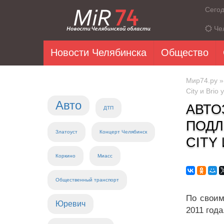
Сего
Че
Новости Челябинска
Общество
Мир74.ру
City и Brio
Авто
АВТО
ДТП
ПОДЛ
Златоуст
Концерт Челябинск
CITY
Коркино
Миасс
Общественный транспорт
По своим
Юревич
2011 года