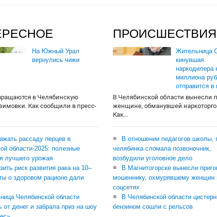
ЕРЕСНОЕ
ПРОИСШЕСТВИЯ
На Южный Урал
Жительница О
вернулись чижи
кинувшая
наркодилера 
миллиона руб
отправится в
вращаются в Челябинскую
В Челябинской области вынесли 
 зимовки. Как сообщили в пресс-
женщине, обманувшей наркоторго
Как...
сажать рассаду перцев в
В отношении педагогов школы, 
ой области-2025: полезные
челябинка сломала позвоночник,
я лучшего урожая
возбудили уголовное дело
зить риск развития рака на 10–
В Магнитогорске вынесли приго
ты о здоровом рационе дали
мошеннику, охмурявшему женщин 
соцсетях
ница Челябинской области
В Челябинской области цистерн
ь от денег и забрала приз на шоу
бензином сошли с рельсов
ес»