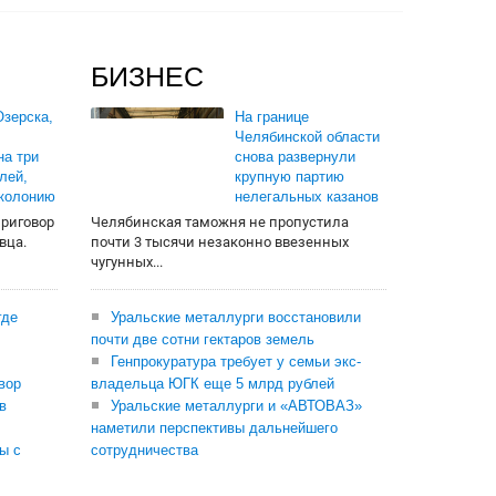
БИЗНЕС
зерска,
На границе
Челябинской области
на три
снова развернули
лей,
крупную партию
 колонию
нелегальных казанов
приговор
Челябинская таможня не пропустила
вца.
почти 3 тысячи незаконно ввезенных
чугунных...
где
Уральские металлурги восстановили
почти две сотни гектаров земель
Генпрокуратура требует у семьи экс-
вор
владельца ЮГК еще 5 млрд рублей
в
Уральские металлурги и «АВТОВАЗ»
наметили перспективы дальнейшего
ы с
сотрудничества