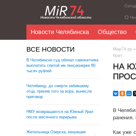
Сего
Че
Новости Челябинска
Общество
ВСЕ НОВОСТИ
Мир74.ру
брат
В Челябинске суд обязал самокатчика
НА Ю
выплатить сбитой им пенсионерке 80
тысяч рублей
ПРОС
Челябинцу, до смерти забившему
отца, приняв того за вора, вынесли
приговор
В Челяби
НМУ возвращаются на Южный Урал
после месячного перерыва
ранения.
Как уже 
Жительница Озерска, кинувшая