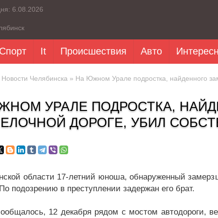
дня:
6.08.2026
лябинск
Спорт
It
Происшествия
Авто
Интерес
»
Новости Челябинска
» На Южном Урале подростка, найденного за
ЖНОМ УРАЛЕ ПОДРОСТКА, НАЙ
ЕЛОЧНОЙ ДОРОГЕ, УБИЛ СОБСТ
нской области 17-летний юноша, обнаруженный замерзш
 По подозрению в преступлении задержан его брат.
сообщалось, 12 декабря рядом с мостом автодороги, в