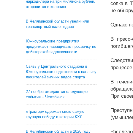
наркодилера на три миллиона рублей,
сопка в 
отправится в колонию
не обнар
В Челябинской области увеличили
Однако п
транспортный налог вдвое
В пресс-
Южноуральские предприятия
погибшег
продолжают наращивать просрочку по
дебиторской задолженности
Следстви
Связь у Центрального стадиона в
процессе
Южноуральске подготовили к наплыву
любителей зимних видов спорта
В течен
обращалс
27 ноября ожидаются следующие
При свое
события – Челябинск
Преступн
«Трактор» одержал свою самую
крупную победу в истории КХЛ
(умышлен
Расследо
В Челябинской области в 2026 году