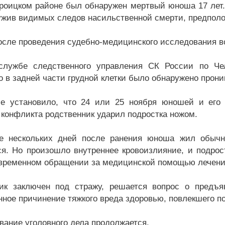
Троицком районе был обнаружен мертвый юноша 17 лет.
ужив видимых следов насильственной смерти, предполож
осле проведения судебно-медицинского исследования в
службе следственного управления СК России по Че
о в задней части грудной клетки было обнаружено прон
е установило, что 24 или 25 ноября юношей и его 
 конфликта родственник ударил подростка ножом.
ие нескольких дней после ранения юноша жил обыч
я. Но произошло внутреннее кровоизлияние, и подрост
временном обращении за медицинской помощью лечение
ик заключен под стражу, решается вопрос о предъ
ное причинение тяжкого вреда здоровью, повлекшего по
вание уголовного дела продолжается.