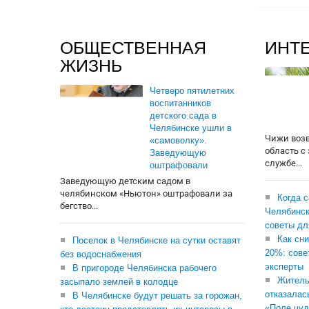
ОБЩЕСТВЕННАЯ
ИНТ
ЖИЗНЬ
Четверо пятилетних
воспитанников
детского сада в
Челябинске ушли в
Чижи воз
«самоволку».
область с
Заведующую
службе...
оштрафовали
Заведующую детским садом в
челябинском «Ньютон» оштрафовали за
Когда 
бегство...
Челябинск
советы дл
Как сни
Поселок в Челябинске на сутки оставят
20%: сове
без водоснабжения
эксперты
В пригороде Челябинска рабочего
Житель
засыпало землей в колодце
отказалас
В Челябинске будут решать за горожан,
«Поле чуд