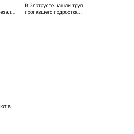
В Златоусте нашли труп
езал...
пропавшего подростка...
ют в