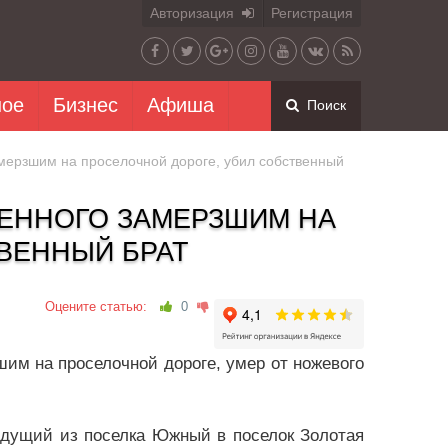
Авторизация
Регистрация
ное
Бизнес
Афиша
Поиск
мерзшим на проселочной дороге, убил собственный
ДЕННОГО ЗАМЕРЗШИМ НА
ВЕННЫЙ БРАТ
Оцените статью:
0
им на проселочной дороге, умер от ножевого
едущий из поселка Южный в поселок Золотая