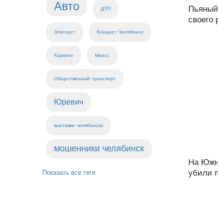
Авто
Пьяный
ДТП
своего 
Златоуст
Концерт Челябинск
Коркино
Миасс
Общественный транспорт
Юревич
выставки челябинска
мошенники челябинск
На Южн
убили п
Показать все теги