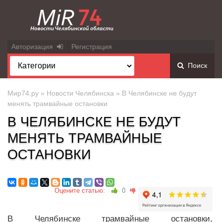
Авторизация
Регистрация
Поиск
Мир74.ру
»
Новости Челябинска
» В Челябинске не будут
менять трамвайные остановки
В ЧЕЛЯБИНСКЕ НЕ БУДУТ
МЕНЯТЬ ТРАМВАЙНЫЕ
ОСТАНОВКИ
Оцените статью:
0
В Челябинске трамвайные остановки,