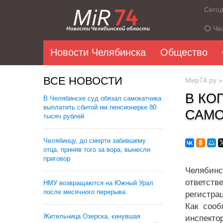
Сего
Че
Новости Челябинска
Общество
ВСЕ НОВОСТИ
Мир74.ру
В КО
В Челябинске суд обязал самокатчика
выплатить сбитой им пенсионерке 80
САМО
тысяч рублей
Челябинцу, до смерти забившему
отца, приняв того за вора, вынесли
приговор
Челябин
ответст
НМУ возвращаются на Южный Урал
после месячного перерыва
регистра
Как сооб
Жительница Озерска, кинувшая
инспекто