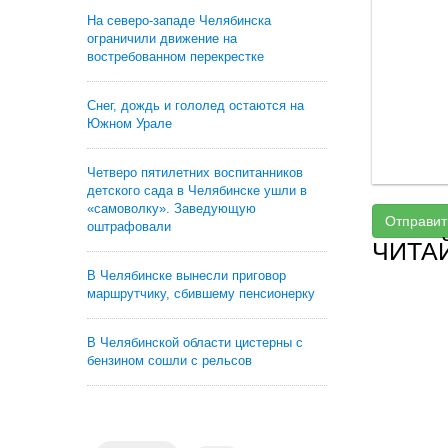
На северо-западе Челябинска
ограничили движение на
востребованном перекрестке
Снег, дождь и гололед остаются на
Южном Урале
Четверо пятилетних воспитанников
детского сада в Челябинске ушли в
«самоволку». Заведующую
Отправит
оштрафовали
ЧИТА
В Челябинске вынесли приговор
маршрутчику, сбившему пенсионерку
В Челябинской области цистерны с
бензином сошли с рельсов