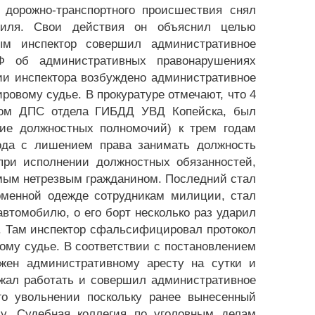
дорожно-транспортного происшествия снял
биля. Свои действия он объяснил целью
ым инспектор совершил административное
РФ об административных правонарушениях
ии инспектора возбуждено административное
овому судье. В прокуратуре отмечают, что 4
ором ДПС отдела ГИБДД УВД Копейска, был
ие должностных полномочий) к трем годам
ода с лишением права занимать должность
 при исполнении должностных обязанностей,
омым нетрезвым гражданином. Последний стал
рменной одежде сотрудникам милиции, стал
автомобилю, о его борт несколько раз ударил
. Там инспектор сфальсифицировал протокол
му судье. В соответствии с постановлением
жен административному аресту на сутки и
лжал работать и совершил административное
о увольнении поскольку ранее вынесенный
лу. Судебная коллегия по уголовным делам