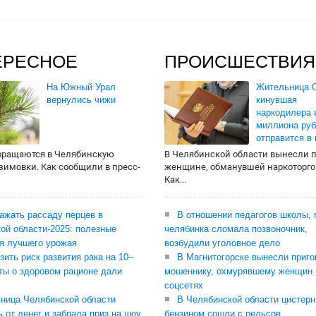
ЕРЕСНОЕ
ПРОИСШЕСТВИЯ
На Южный Урал
Жительница О
вернулись чижи
кинувшая
наркодилера 
миллиона руб
отправится в
вращаются в Челябинскую
В Челябинской области вынесли 
 зимовки. Как сообщили в пресс-
женщине, обманувшей наркоторго
Как...
сажать рассаду перцев в
В отношении педагогов школы, 
ой области-2025: полезные
челябинка сломала позвоночник,
я лучшего урожая
возбудили уголовное дело
зить риск развития рака на 10–
В Магнитогорске вынесли приго
ты о здоровом рационе дали
мошеннику, охмурявшему женщин 
соцсетях
ница Челябинской области
В Челябинской области цистерн
ь от денег и забрала приз на шоу
бензином сошли с рельсов