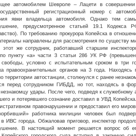
ющее автомобилем Шевроле – Лацети в совершении 
государственный регистрационный номер с автомо
ения явки владельца автомобиля. Однако тем сам
рушение, предусмотренное статьей 19.1 Кодекса 
авство). По требованию прокурора Копейска в отношен
атериалы направлены для рассмотрения по существу мир
8 этот же сотрудник, работавший старшим инспект
по пункту «а» части 3 статьи 286 УК РФ (превышен
свободы, условно с испытательным сроком в три г
ка правоохранительных органов на 3 года. Находясь
по территории автостанции, столкнулся с ранее незнак
ся перед сотрудником ГИБДД, но тот, находясь в фо
 незнакомцу удары. После чего, подведя к служебному 
шего и потерявшего сознание доставил в УВД Копейска
истративном правонарушении и предоставил его мирово
корбивший» работника милиции человек был подвер
 в ИВС города. Обжаловав приговор, инспектор продо
ушение. В настоящий момент решается вопрос об ег
 Копейского городского суда вступил в законную си