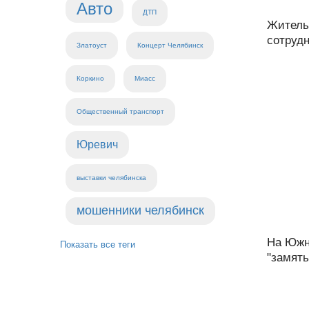
Авто
ДТП
Житель
сотрудн
Златоуст
Концерт Челябинск
Коркино
Миасс
Общественный транспорт
Юревич
выставки челябинска
мошенники челябинск
На Южн
Показать все теги
"замять