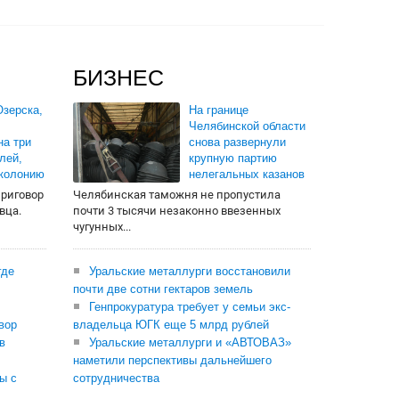
БИЗНЕС
зерска,
На границе
Челябинской области
на три
снова развернули
лей,
крупную партию
 колонию
нелегальных казанов
приговор
Челябинская таможня не пропустила
вца.
почти 3 тысячи незаконно ввезенных
чугунных...
где
Уральские металлурги восстановили
почти две сотни гектаров земель
Генпрокуратура требует у семьи экс-
вор
владельца ЮГК еще 5 млрд рублей
в
Уральские металлурги и «АВТОВАЗ»
наметили перспективы дальнейшего
ы с
сотрудничества