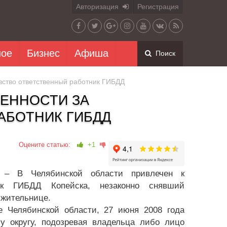
Авторизация
Регистрация
ное
Бизнес
Афиша
Поиск
авство ответственный работник ГИБДД
ВЕННОСТИ ЗА
АБОТНИК ГИБДД
Оцените статью:
+1
) – В Челябинской области привлечен к
ник ГИБДД Копейска, незаконно снявший
 жительнице.
е Челябинской области, 27 июня 2008 года
 округу, подозревая владельца либо лицо