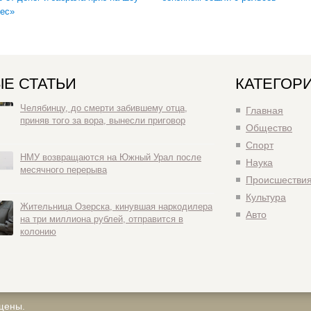
ес»
Е СТАТЬИ
КАТЕГОР
Челябинцу, до смерти забившему отца,
Главная
приняв того за вора, вынесли приговор
Общество
Спорт
НМУ возвращаются на Южный Урал после
Наука
месячного перерыва
Происшестви
Культура
Жительница Озерска, кинувшая наркодилера
Авто
на три миллиона рублей, отправится в
колонию
щены.