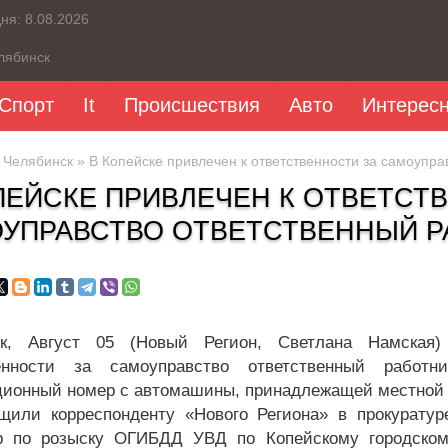
дня:
8.08.2026
лябинск
Спорт
It
Происшествия
Авто
Интерес
»
Челябинск
» В Копейске привлечен к ответственности за самоупр
ПЕЙСКЕ ПРИВЛЕЧЕН К ОТВЕТСТ
УПРАВСТВО ОТВЕТСТВЕННЫЙ Р
ск, Август 05 (Новый Регион, Светлана Намская
венности за самоуправство ответственный работ
ционный номер с автомашины, принадлежащей местной
щили корреспонденту «Нового Региона» в прокуратур
р по розыску ОГИБДД УВД по Копейскому городскому