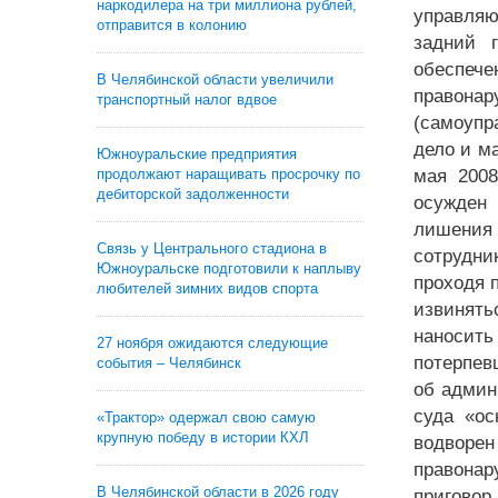
наркодилера на три миллиона рублей,
управля
отправится в колонию
задний 
обеспеч
В Челябинской области увеличили
правона
транспортный налог вдвое
(самоупр
дело и м
Южноуральские предприятия
продолжают наращивать просрочку по
мая 200
дебиторской задолженности
осужден 
лишения 
Связь у Центрального стадиона в
сотрудни
Южноуральске подготовили к наплыву
проходя 
любителей зимних видов спорта
извинять
наносить
27 ноября ожидаются следующие
потерпев
события – Челябинск
об админ
суда «ос
«Трактор» одержал свою самую
крупную победу в истории КХЛ
водворен
правонар
В Челябинской области в 2026 году
приговор