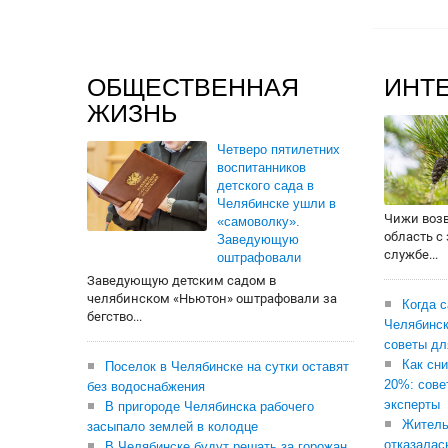
ОБЩЕСТВЕННАЯ
ИНТ
ЖИЗНЬ
Четверо пятилетних
воспитанников
детского сада в
Челябинске ушли в
Чижи воз
«самоволку».
область с
Заведующую
службе...
оштрафовали
Заведующую детским садом в
челябинском «Ньютон» оштрафовали за
Когда 
бегство...
Челябинск
советы дл
Как сни
Поселок в Челябинске на сутки оставят
20%: сове
без водоснабжения
эксперты
В пригороде Челябинска рабочего
Житель
засыпало землей в колодце
отказалас
В Челябинске будут решать за горожан,