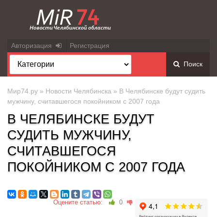
Авторизация
Регистрация
Поиск
Мир74.ру
»
Новости Челябинска
» В Челябинске будут судить
мужчину, считавшегося покойником с 2007 года
В ЧЕЛЯБИНСКЕ БУДУТ
СУДИТЬ МУЖЧИНУ,
СЧИТАВШЕГОСЯ
ПОКОЙНИКОМ С 2007 ГОДА
Оцените статью:
0