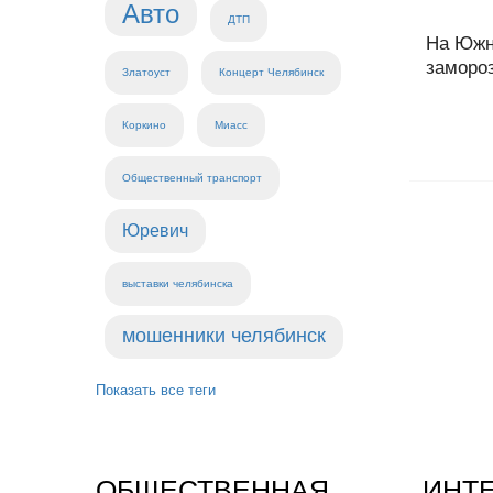
Авто
ДТП
На Южн
замороз
Златоуст
Концерт Челябинск
Коркино
Миасс
Общественный транспорт
Юревич
выставки челябинска
мошенники челябинск
Показать все теги
ОБЩЕСТВЕННАЯ
ИНТ