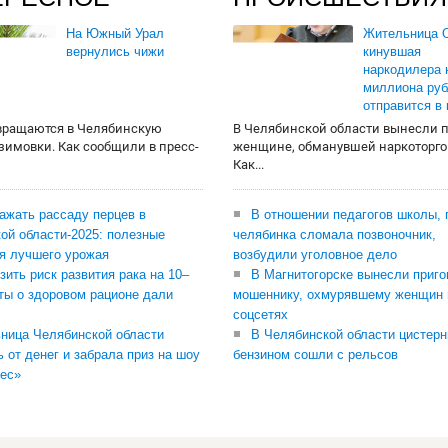
На Южный Урал
Жительница О
вернулись чижи
кинувшая
наркодилера 
миллиона руб
отправится в
вращаются в Челябинскую
В Челябинской области вынесли 
 зимовки. Как сообщили в пресс-
женщине, обманувшей наркоторго
Как...
сажать рассаду перцев в
В отношении педагогов школы, 
ой области-2025: полезные
челябинка сломала позвоночник,
я лучшего урожая
возбудили уголовное дело
зить риск развития рака на 10–
В Магнитогорске вынесли приго
ты о здоровом рационе дали
мошеннику, охмурявшему женщин 
соцсетях
ница Челябинской области
В Челябинской области цистерн
ь от денег и забрала приз на шоу
бензином сошли с рельсов
ес»