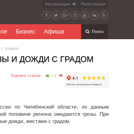
Авторизация
Регистрация
ное
Бизнес
Афиша
Поиск
 с градом
Ы И ДОЖДИ С ГРАДОМ
Оцените статью:
+1
ссии по Челябинской области, по данным
ной половине региона ожидаются грозы. При
ные дожди, местами с градом.