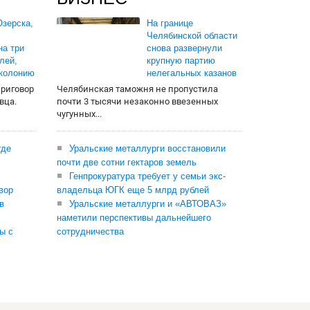
зерска,
На границе
Челябинской области
на три
снова развернули
лей,
крупную партию
 колонию
нелегальных казанов
приговор
Челябинская таможня не пропустила
вца.
почти 3 тысячи незаконно ввезенных
чугунных...
где
Уральские металлурги восстановили
почти две сотни гектаров земель
Генпрокуратура требует у семьи экс-
вор
владельца ЮГК еще 5 млрд рублей
в
Уральские металлурги и «АВТОВАЗ»
наметили перспективы дальнейшего
ы с
сотрудничества