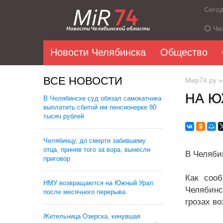
Сего
Че
Новости Челябинска
Общество
ВСЕ НОВОСТИ
Мир74.ру
НА Ю
В Челябинске суд обязал самокатчика
выплатить сбитой им пенсионерке 80
тысяч рублей
Челябинцу, до смерти забившему
отца, приняв того за вора, вынесли
В Челяби
приговор
Как соо
НМУ возвращаются на Южный Урал
Челябинс
после месячного перерыва
грозах во
Жительница Озерска, кинувшая