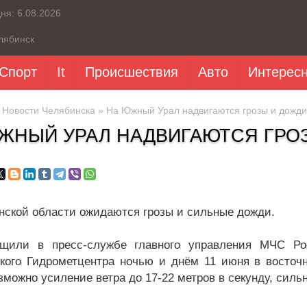
дня:
6.08.2026
лябинск
Спорт
It
Происшествия
Авто
Интерес
»
Новости Челябинска
» На Южный Урал надвигаются грозы и дожди
ЖНЫЙ УРАЛ НАДВИГАЮТСЯ ГРОЗ
нской области ожидаются грозы и сильные дожди.
бщили в пресс-службе главного управления МЧС Ро
кого Гидрометцентра ночью и днём 11 июня в восточ
зможно усиление ветра до 17-22 метров в секунду, силь