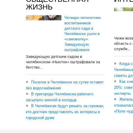
ЖИЗНЬ
Четверо пятилетних
воспитанников
детского сада в
Челябинске ушли в
Чижи воз
«самоволку».
область с
Заведующую
службе...
оштрафовали
Заведующую детским садом в
челябинском «Ньютон» оштрафовали за
Когда 
бегство...
Челябинск
советы дл
Как сни
Поселок в Челябинске на сутки оставят
20%: сове
без водоснабжения
эксперты
В пригороде Челябинска рабочего
Житель
засыпало землей в колодце
отказалас
В Челябинске будут решать за горожан,
«Поле чуд
кто достоин представлять их интересы в
городской думе