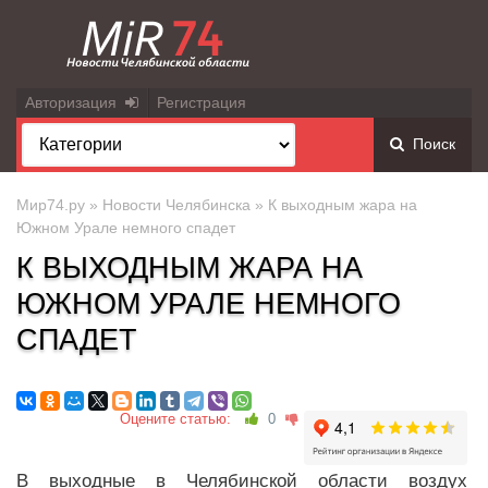
Авторизация
Регистрация
Поиск
Мир74.ру
»
Новости Челябинска
» К выходным жара на
Южном Урале немного спадет
К ВЫХОДНЫМ ЖАРА НА
ЮЖНОМ УРАЛЕ НЕМНОГО
СПАДЕТ
Оцените статью:
0
В выходные в Челябинской области воздух