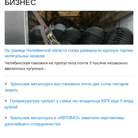
БИЗНЕС
На границе Челябинской области снова развернули крупную партию
нелегальных казанов
Челябинская таможня не пропустила почти 3 тысячи незаконно
ввезенных чугунных...
Уральские металлурги восстановили почти две сотни гектаров
земель
Генпрокуратура требует у семьи экс-владельца ЮГК еще 5 млрд
рублей
Уральские металлурги и «АВТОВАЗ» наметили перспективы
дальнейшего сотрудничества